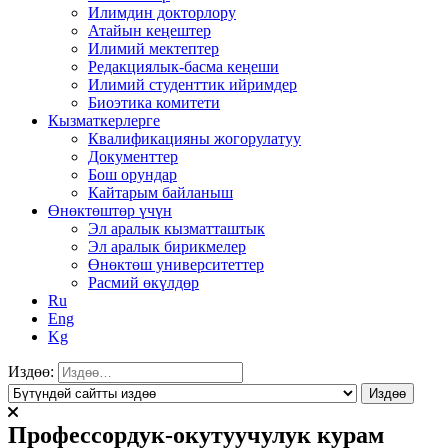
Илимдин докторлору
Атайын кеңештер
Илимий мектептер
Редакциялык-басма кеңеши
Илимий студенттик ийримдер
Биоэтика комитети
Кызматкерлерге
Квалификацияны жогорулатуу
Документтер
Бош орундар
Кайтарым байланыш
Өнөктөштөр үчүн
Эл аралык кызматташтык
Эл аралык бирикмелер
Өнөктөш университеттер
Расмий өкүлдөр
Ru
Eng
Kg
Издөө:
Профессордук-окутуучулук курам