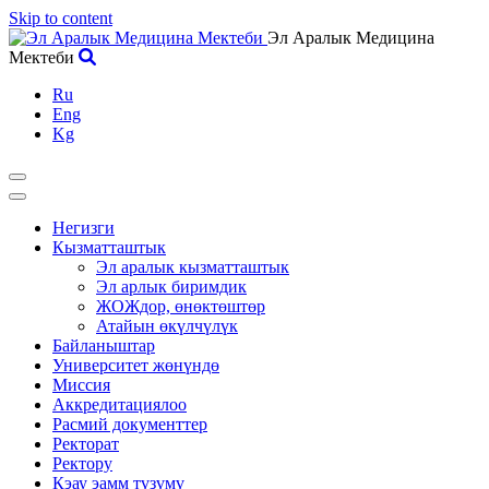
Skip to content
Эл Аралык Медицина
Мектеби
Ru
Eng
Kg
Негизги
Кызматташтык
Эл аралык кызматташтык
Эл арлык биримдик
ЖОЖдор, өнөктөштөр
Атайын өкүлчүлүк
Байланыштар
Университет жөнүндө
Миссия
Аккредитациялоо
Расмий документтер
Ректорат
Ректору
Кэау эамм түзүмү