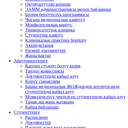
Окумуштуулар кеңеши
ЭАММ администрациясы менен байланыш
Билим берүүчүлүк программасы
Чыгыш медициналык кампусу
Морфологиялык корпус
Университеттик клиника
Студенттик кампус
Клиникалык практика борбору
Аккредитация
Расмий документтер
Жаңылыктар
Абитуриенттерге
Кантип студент болуу керек
Тандоо комиссиясы
Документтерди кабыл алуу
Кирүү сынактары
Башка медициналык ЖОЖдордон которулганда
студенттерди кабыл алуу
Мүмкүнчүлүгү чектелген студенттерди кабыл алуу
Тамак-аш жана жатакана
Кайра байланыш
Студенттерге
Расписание
Документтер
Паспорт жана виза маселелери