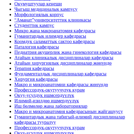
Окумуштуулар кеңеши
Чыгыш медициналык кампусу
Морфологиялык корпус
“Аманат”университеттик клиникасы
Студенттик кампус
Микро жана макроанатомия кафедрасы
Гуманитардык илимдер кафедрасы
Коомдук саламаттык сактоо кафедрасы
Паталогия кафедрасы
Педиатрия акушерлик жана гинекология кафедрасы
Атайын клиникалык дисциплиналар кафедрасы
Атайын хирургиялык дисциплиналар жөнүндө
Терапия кафедрасы
Фундаменталдык дисциплиналар кафедрасы
Хирургия кафедрасы
Макро и микроанатомии кафедрасы жөнүндө
Профессордук-окутуучулук курам
Окуу-усулдук ишмсердүүлүк
Илимий-изилдөө ишмердүүлүк
Иш бөлмөлөр жана лабораториялар
Макро и микроанатомия кафедрасынын жайгашуусу
Гуманитардык жана табигый-илимий дисциплиналар
кафедрасы тууралуу
Профессордук-окутуучулук курам
Окуу-усулдук ишмсердүүлүк