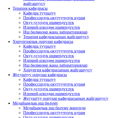
жайгашуусу
Терапия кафедрасы
Кафедра тууралуу
Профессордук-окутуучулук курам
Окуу-усулдук ишмердүүлүк
Илимий-изилдөө ишмердүүлүк
Иш бөлмөлөр жана лабораториялар
Терапия кафедрасынын жайгашуусу
Хирургиялык оорулар кафедрасы
Кафедра тууралуу
Профессордук-окутуучулук курам
Окуу-усулдук ишмердүүлүк
Илимий-изилдөө ишмердүүлүк
Иш бөлмөлөр жана лабораториялар
Хирургия кафедрасынын жайгашуусу
Жугуштуу оорулар кафедрасы
Кафедра тууралуу
Профессордук-окутуучулук курам
Окуу-усулдук ишмердүүлүк
Илимий-изилдөө ишмердүүлүк
Жугуштуу оорулар кафедрасынын жайгашуусу
Медайымдык иш бөлүмү
Медайымдык иш бөлүмү жөнүндө
Профессордук-окутуучулук курам
Окуу-усулдук ишмердүүлүк