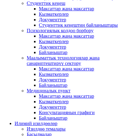
Студенттик кеңеш
Максаттар жана максаттар
Кызматкерлер
Документтер
Студенттик кеңештин байланыштары
Психологиялык колдоо борбору
Максаттар жана максаттар
Кызматкерлер
Документтер
Байланыштар
Маалыматтык технологиялар жана
санариптештирүү сектору
Максаттар жана максаттар
Кызматкерлер
Документтер
Байланыштар
Медициналык пункт
Максаттар жана максаттар
Кызматкерлер
Документтер
Консультациянын графиги
Байланыштар
Илимий изилдөөлөр
Изилдөө темалары
Басылмалар