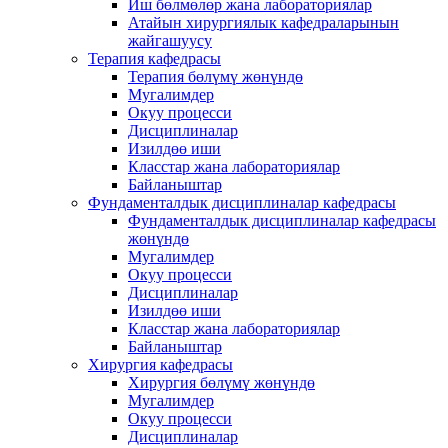
Иш бөлмөлөр жана лабораториялар
Атайын хирургиялык кафедраларынын
жайгашуусу
Терапия кафедрасы
Терапия бөлүмү жөнүндө
Мугалимдер
Окуу процесси
Дисциплиналар
Изилдөө иши
Класстар жана лабораториялар
Байланыштар
Фундаменталдык дисциплиналар кафедрасы
Фундаменталдык дисциплиналар кафедрасы
жөнүндө
Мугалимдер
Окуу процесси
Дисциплиналар
Изилдөө иши
Класстар жана лабораториялар
Байланыштар
Хирургия кафедрасы
Хирургия бөлүмү жөнүндө
Мугалимдер
Окуу процесси
Дисциплиналар