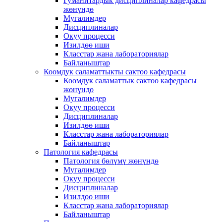
Гуманитардык дисциплиналар кафедрасы
жөнүндө
Мугалимдер
Дисциплиналар
Окуу процесси
Изилдөө иши
Класстар жана лабораториялар
Байланыштар
Коомдук саламаттыкты сактоо кафедрасы
Коомдук саламаттык сактоо кафедрасы
жөнүндө
Мугалимдер
Окуу процесси
Дисциплиналар
Изилдөө иши
Класстар жана лабораториялар
Байланыштар
Патология кафедрасы
Патология бөлүмү жөнүндө
Мугалимдер
Окуу процесси
Дисциплиналар
Изилдөө иши
Класстар жана лабораториялар
Байланыштар