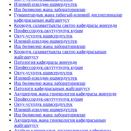
Илимий-изилдөө ишмердүүлүк
Иш бөлмөлөр жана лабораториялар
Гуманитардык жана табигый-илимий дисциплиналар
кафедрасынын жайгашуусу
Коомдук саламаттыкты сактоо кафедрасы жөнүндө
Профессордук-окутуучулук курам
Окуу-усулдук ишмсердүүлүк
Илимий-изилдөө ишмердүүлүк
Иш бөлмөлөр жана лабораториялар
Коомдук саламаттыкты сактоо кафедрасынын
жайгашуусу
Патология кафедрасы жөнүндө
Профессордук-окутуучулук курам
Окуу-усулдук ишмсердүүлүк
Илимий-изилдөө ишмердүүлүк
Иш бөлмөлөр жана лабораториялар
Патологи кафедрасынын жайгашуусу
Акушердик жана гинекология кафедрасы жөнүндө
Профессордук-окутуучулук курам
Окуу-усулдук ишмсердүүлүк
Илимий-изилдөө ишмердүүлүк
Иш бөлмөлөр жана лабораториялар
Акушердик жана гинекология кафедрасынын
жайгашуусу
Атайын клиникалык дисциплиналар кафедрасы