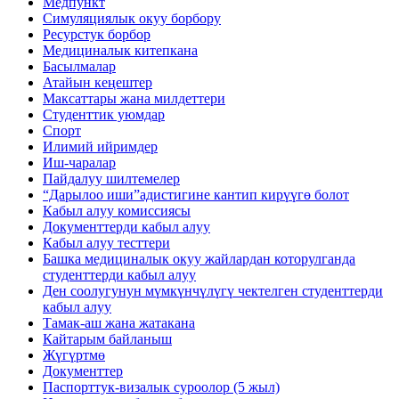
Медпункт
Симуляциялык окуу борбору
Ресурстук борбор
Медициналык китепкана
Басылмалар
Атайын кеңештер
Максаттары жана милдеттери
Студенттик уюмдар
Спорт
Илимий ийримдер
Иш-чаралар
Пайдалуу шилтемелер
“Дарылоо иши”адистигине кантип кирүүгө болот
Кабыл алуу комиссиясы
Документтерди кабыл алуу
Кабыл алуу тесттери
Башка медициналык окуу жайлардан которулганда
студенттерди кабыл алуу
Ден соолугунун мүмкүнчүлүгү чектелген студенттерди
кабыл алуу
Тамак-аш жана жатакана
Кайтарым байланыш
Жүгүртмө
Документтер
Паспорттук-визалык суроолор (5 жыл)