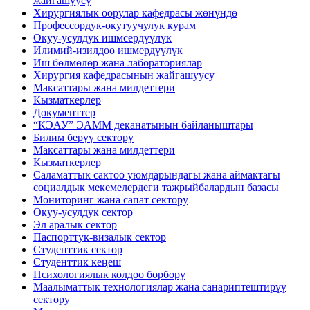
жайгашуусу
Хирургиялык оорулар кафедрасы жөнүндө
Профессордук-окутуучулук курам
Окуу-усулдук ишмсердүүлүк
Илимий-изилдөө ишмердүүлүк
Иш бөлмөлөр жана лабораториялар
Хирургия кафедрасынын жайгашуусу
Максаттары жана милдеттери
Кызматкерлер
Документтер
“КЭАУ” ЭАММ деканатынын байланыштары
Билим берүү сектору
Максаттары жана милдеттери
Кызматкерлер
Саламаттык сактоо уюмдарындагы жана аймактагы
социалдык мекемелердеги тажрыйбалардын базасы
Мониторинг жана сапат сектору
Окуу-усулдук сектор
Эл аралык сектор
Паспорттук-визалык сектор
Студенттик сектор
Студенттик кеңеш
Психологиялык колдоо борбору
Маалыматтык технологиялар жана санариптештирүү
сектору