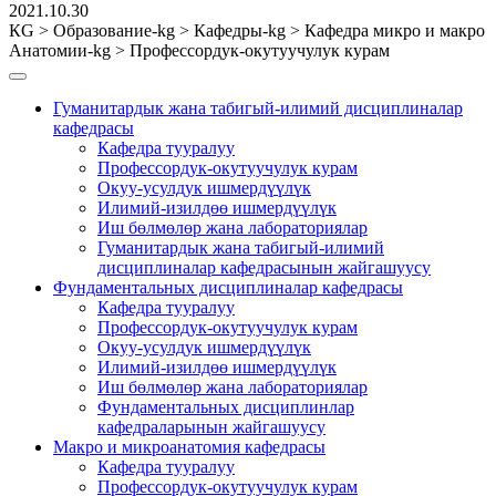
2021.10.30
КG
>
Образование-kg
>
Кафедры-kg
>
Кафедра микро и макро
Анатомии-kg
>
Профессордук-окутуучулук курам
Гуманитардык жана табигый-илимий дисциплиналар
кафедрасы
Кафедра тууралуу
Профессордук-окутуучулук курам
Окуу-усулдук ишмердүүлүк
Илимий-изилдөө ишмердүүлүк
Иш бөлмөлөр жана лабораториялар
Гуманитардык жана табигый-илимий
дисциплиналар кафедрасынын жайгашуусу
Фундаментальных дисциплиналар кафедрасы
Кафедра тууралуу
Профессордук-окутуучулук курам
Окуу-усулдук ишмердүүлүк
Илимий-изилдөө ишмердүүлүк
Иш бөлмөлөр жана лабораториялар
Фундаментальных дисциплинлар
кафедраларынын жайгашуусу
Макро и микроанатомия кафедрасы
Кафедра тууралуу
Профессордук-окутуучулук курам