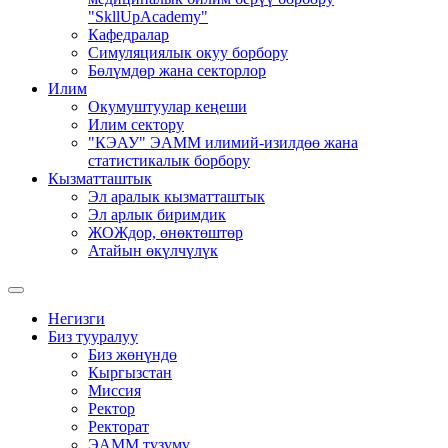
"SkllUpAcademy"
Кафедралар
Симуляциялык окуу борбору
Бөлүмдөр жана секторлор
Илим
Окумуштуулар кеңеши
Илим сектору
"КЭАУ" ЭАММ илимий-изилдөө жана
статистикалык борбору
Кызматташтык
Эл аралык кызматташтык
Эл арлык биримдик
ЖОЖдор, өнөктөштөр
Атайын өкүлчүлүк
Негизги
Биз тууралуу
Биз жөнүндө
Кыргызстан
Миссия
Ректор
Ректорат
ЭАММ түзүмү