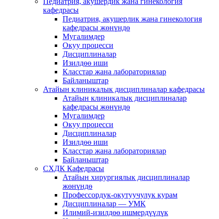
Педиатрия, акушердик жана гинекология
кафедрасы
Педиатрия, акушерлик жана гинекология
кафедрасы жөнүндө
Мугалимдер
Окуу процесси
Дисциплиналар
Изилдөө иши
Класстар жана лабораториялар
Байланыштар
Атайын клиникалык дисциплиналар кафедрасы
Атайын клиникалык дисциплиналар
кафедрасы жөнүндө
Мугалимдер
Окуу процесси
Дисциплиналар
Изилдөө иши
Класстар жана лабораториялар
Байланыштар
СХДК Кафедрасы
Атайын хирургиялык дисциплиналар
жөнүндө
Профессордук-окутуучулук курам
Дисциплиналар — УМК
Илимий-изилдөө ишмердүүлүк