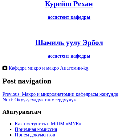
Курейш Рехан
ассистент кафедры
Шамиль уулу Эрбол
ассистент кафедры
Кафедра микро и макро Анатомии-kg
Post navigation
Previous:
Макро и микроанатомии кафедрасы жөнүндө
Next:
Окуу-усулдук ишмсердүүлүк
Абитуриентам
Как поступить в МШМ «МУК»
Приемная комиссия
Прием документов