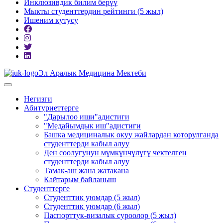
Инклюзивдик билим берүү
Мыкты студенттердин рейтинги (5 жыл)
Ишеним кутусу
Эл Аралык Медицина Мектеби
Негизги
Абитуриеттерге
"Дарылоо иши"адистиги
"Медайымдык иш"адистиги
Башка медициналык окуу жайлардан которулганда
студенттерди кабыл алуу
Ден соолугунун мүмкүнчүлүгү чектелген
студенттерди кабыл алуу
Тамак-аш жана жатакана
Кайтарым байланыш
Студенттерге
Студенттик уюмдар (5 жыл)
Студенттик уюмдар (6 жыл)
Паспорттук-визалык суроолор (5 жыл)