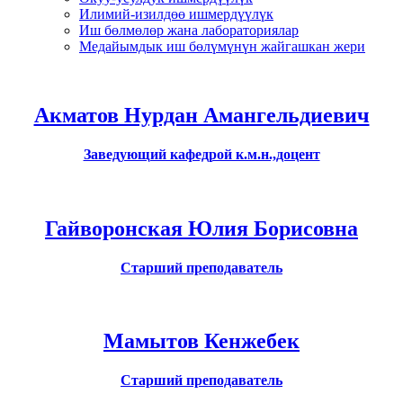
Илимий-изилдөө ишмердүүлүк
Иш бөлмөлөр жана лабораториялар
Медайымдык иш бөлүмүнүн жайгашкан жери
Акматов Нурдан Амангельдиевич
Заведующий кафедрой к.м.н.,доцент
Гайворонская Юлия Борисовна
Старший преподаватель
Мамытов Кенжебек
Старший преподаватель