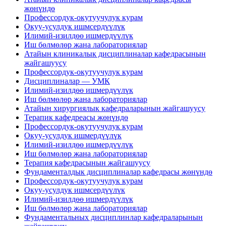
жөнүндө
Профессордук-окутуучулук курам
Окуу-усулдук ишмсердүүлүк
Илимий-изилдөө ишмердүүлүк
Иш бөлмөлөр жана лабораториялар
Атайын клиникалык дисциплиналар кафедрасынын
жайгашуусу
Профессордук-окутуучулук курам
Дисциплиналар — УМК
Илимий-изилдөө ишмердүүлүк
Иш бөлмөлөр жана лабораториялар
Атайын хирургиялык кафедраларынын жайгашуусу
Терапик кафедреасы жөнүндө
Профессордук-окутуучулук курам
Окуу-усулдук ишмердүүлүк
Илимий-изилдөө ишмердүүлүк
Иш бөлмөлөр жана лабораториялар
Терапия кафедрасынын жайгашуусу
Фундаменталдык дисциплиналар кафедрасы жөнүндө
Профессордук-окутуучулук курам
Окуу-усулдук ишмсердүүлүк
Илимий-изилдөө ишмердүүлүк
Иш бөлмөлөр жана лабораториялар
Фундаментальных дисциплинлар кафедраларынын