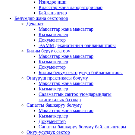
Изилдөө иши
Класстар жана лабораториялар
Байланыштар
Бөлүмдөр жана секторлор
Деканат
Максаттар жана максаттар
Кызматкерлер
Документтер
ЭАММ деканатынын байланыштары
Билим берүү сектору
Максаттар жана максаттар
Кызматкерлер
Документтер
Билим берүү секторунун байланыштары
Өндүрүш практикасы бөлүмү
Максаттар жана максаттар
Кызматкерлер
Саламаттык сактоо уюмдарындагы
клиникалык базалар
Сапатты башкаруу бөлүмү
Максаттар жана максаттар
Кызматкерлер
Документтер
Сапатты башкаруу бөлүмү байланыштары
Окуу-усулдук сектор