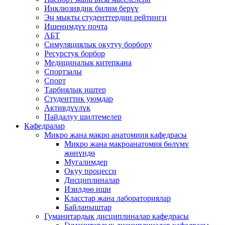
Инклюзивдик билим берүү
Эң мыкты студенттердин рейтинги
Ишенимдүү почта
АБТ
Симуляциялык окутуу борбору
Ресурстук борбор
Медициналык китепкана
Спортзалы
Спорт
Тарбиялык иштер
Студенттик уюмдар
Активдүүлүк
Пайдалуу шилтемелер
Кафедралар
Микро жана макро анатомиия кафедрасы
Микро жана макроанатомия бөлүмү
жөнүндө
Мугалимдер
Окуу процесси
Дисциплиналар
Изилдөө иши
Класстар жана лабораториялар
Байланыштар
Гуманитардык дисциплиналар кафедрасы