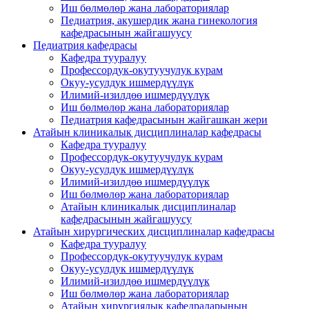
Иш бөлмөлөр жана лабораториялар
Педиатрия, акушердик жана гинекология
кафедрасынын жайгашуусу
Педиатрия кафедрасы
Кафедра тууралуу
Профессордук-окутуучулук курам
Окуу-усулдук ишмердүүлүк
Илимий-изилдөө ишмердүүлүк
Иш бөлмөлөр жана лабораториялар
Педиатрия кафедрасынын жайгашкан жери
Атайын клиникалык дисциплиналар кафедрасы
Кафедра тууралуу
Профессордук-окутуучулук курам
Окуу-усулдук ишмердүүлүк
Илимий-изилдөө ишмердүүлүк
Иш бөлмөлөр жана лабораториялар
Атайын клиникалык дисциплиналар
кафедрасынын жайгашуусу
Атайын хирургических дисциплиналар кафедрасы
Кафедра тууралуу
Профессордук-окутуучулук курам
Окуу-усулдук ишмердүүлүк
Илимий-изилдөө ишмердүүлүк
Иш бөлмөлөр жана лабораториялар
Атайын хирургиялык кафедраларынын