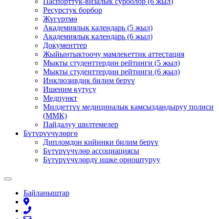
Паспорттук-визалык суроолор (6 жыл)
Ресурстук борбор
Жүгүртмө
Академиялык календарь (5 жыл)
Академиялык календарь (6 жыл)
Документтер
Жыйынтыктоочу мамлекеттик аттестация
Мыкты студенттердин рейтинги (5 жыл)
Мыкты студенттердин рейтинги (6 жыл)
Инклюзивдик билим берүү
Ишеним кутусу
Медпункт
Милдеттүү медициналык камсыздандыруу полиси
(ММК)
Пайдалуу шилтемелер
Бүтүрүүчүлөргө
Дипломдон кийинки билим берүү
Бүтүрүүчүлөр ассоциациясы
Бүтүрүүчүлөрдү ишке орноштуруу
Байланыштар