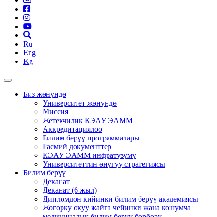
Ru
Eng
Kg
Биз жөнүндө
Университет жөнүндө
Миссия
Жетекчилик КЭАУ ЭАММ
Аккредитациялоо
Билим берүү программалары
Расмий документтер
КЭАУ ЭАММ инфратүзүмү
Университеттин өнүгүү стратегиясы
Билим берүү
Деканат
Деканат (6 жыл)
Дипломдон кийинки билим берүү академиясы
Жогорку окуу жайга чейинки жана кошумча
медициналык билим берүү борбору