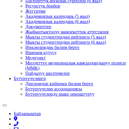
Паспорттук-визалык суроолор (6 жыл)
Ресурстук борбор
Жүгүртмө
Академиялык календарь (5 жыл)
Академиялык календарь (6 жыл)
Документтер
Жыйынтыктоочу мамлекеттик аттестация
Мыкты студенттердин рейтинги (5 жыл)
Мыкты студенттердин рейтинги (6 жыл)
Инклюзивдик билим берүү
Ишеним кутусу
Медпункт
Милдеттүү медициналык камсыздандыруу полиси
(ММК)
Пайдалуу шилтемелер
Бүтүрүүчүлөргө
Дипломдон кийинки билим берүү
Бүтүрүүчүлөр ассоциациясы
Бүтүрүүчүлөрдү ишке орноштуруу
Байланыштар