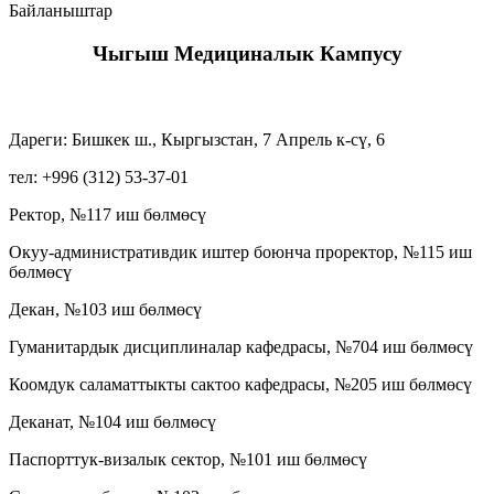
Байланыштар
Чыгыш Медициналык Кампусу
Дареги: Бишкек ш., Кыргызстан, 7 Апрель к-сү, 6
тел: +996 (312) 53-37-01
Ректор, №117 иш бөлмөсү
Окуу-административдик иштер боюнча проректор, №115 иш
бөлмөсү
Декан, №103 иш бөлмөсү
Гуманитардык дисциплиналар кафедрасы, №704 иш бөлмөсү
Коомдук саламаттыкты сактоо кафедрасы, №205 иш бөлмөсү
Деканат, №104 иш бөлмөсү
Паспорттук-визалык сектор, №101 иш бөлмөсү