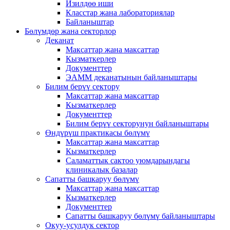
Изилдөө иши
Класстар жана лабораториялар
Байланыштар
Бөлүмдөр жана секторлор
Деканат
Максаттар жана максаттар
Кызматкерлер
Документтер
ЭАММ деканатынын байланыштары
Билим берүү сектору
Максаттар жана максаттар
Кызматкерлер
Документтер
Билим берүү секторунун байланыштары
Өндүрүш практикасы бөлүмү
Максаттар жана максаттар
Кызматкерлер
Саламаттык сактоо уюмдарындагы
клиникалык базалар
Сапатты башкаруу бөлүмү
Максаттар жана максаттар
Кызматкерлер
Документтер
Сапатты башкаруу бөлүмү байланыштары
Окуу-усулдук сектор