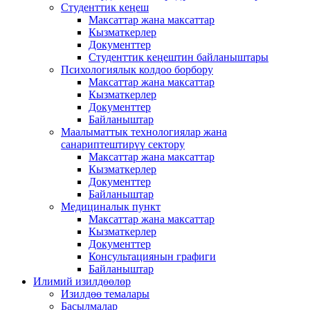
Студенттик кеңеш
Максаттар жана максаттар
Кызматкерлер
Документтер
Студенттик кеңештин байланыштары
Психологиялык колдоо борбору
Максаттар жана максаттар
Кызматкерлер
Документтер
Байланыштар
Маалыматтык технологиялар жана
санариптештирүү сектору
Максаттар жана максаттар
Кызматкерлер
Документтер
Байланыштар
Медициналык пункт
Максаттар жана максаттар
Кызматкерлер
Документтер
Консультациянын графиги
Байланыштар
Илимий изилдөөлөр
Изилдөө темалары
Басылмалар