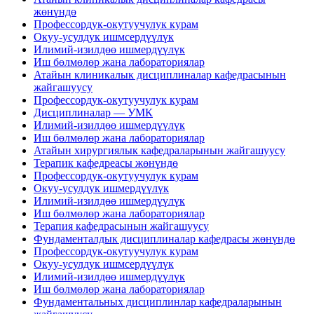
жөнүндө
Профессордук-окутуучулук курам
Окуу-усулдук ишмсердүүлүк
Илимий-изилдөө ишмердүүлүк
Иш бөлмөлөр жана лабораториялар
Атайын клиникалык дисциплиналар кафедрасынын
жайгашуусу
Профессордук-окутуучулук курам
Дисциплиналар — УМК
Илимий-изилдөө ишмердүүлүк
Иш бөлмөлөр жана лабораториялар
Атайын хирургиялык кафедраларынын жайгашуусу
Терапик кафедреасы жөнүндө
Профессордук-окутуучулук курам
Окуу-усулдук ишмердүүлүк
Илимий-изилдөө ишмердүүлүк
Иш бөлмөлөр жана лабораториялар
Терапия кафедрасынын жайгашуусу
Фундаменталдык дисциплиналар кафедрасы жөнүндө
Профессордук-окутуучулук курам
Окуу-усулдук ишмсердүүлүк
Илимий-изилдөө ишмердүүлүк
Иш бөлмөлөр жана лабораториялар
Фундаментальных дисциплинлар кафедраларынын