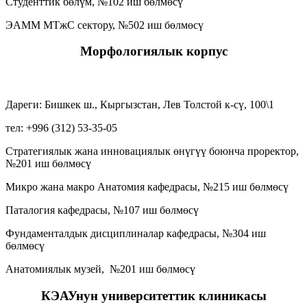
Студенттик бөлүм, №102 иш бөлмөсү
ЭАММ МТжС сектору, №502 иш бөлмөсү
Морфологиялык корпус
Дареги: Бишкек ш., Кыргызстан, Лев Толстой к-сү, 100\1
тел: +996 (312) 53-35-05
Стратегиялык жана инновациялык өнүгүү боюнча проректор,
№201 иш бөлмөсү
Микро жана макро Анатомия кафедрасы, №215 иш бөлмөсү
Паталогия кафедрасы, №107 иш бөлмөсү
Фундаменталдык дисциплиналар кафедрасы, №304 иш
бөлмөсү
Анатомиялык музей, №201 иш бөлмөсү
КЭАУнун университеттик клиникасы