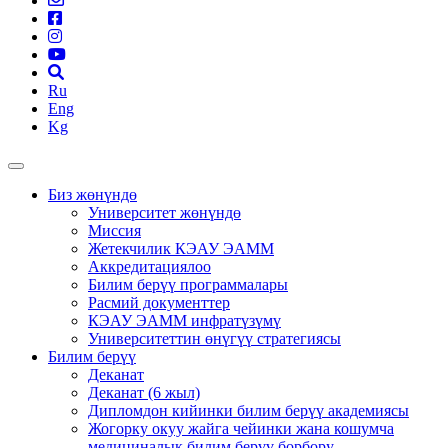
Ru
Eng
Kg
Биз жөнүндө
Университет жөнүндө
Миссия
Жетекчилик КЭАУ ЭАММ
Аккредитациялоо
Билим берүү программалары
Расмий документтер
КЭАУ ЭАММ инфратүзүмү
Университеттин өнүгүү стратегиясы
Билим берүү
Деканат
Деканат (6 жыл)
Дипломдон кийинки билим берүү академиясы
Жогорку окуу жайга чейинки жана кошумча
медициналык билим берүү борбору