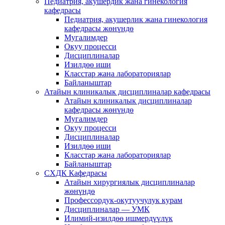
Педиатрия, акушердик жана гинекология
кафедрасы
Педиатрия, акушерлик жана гинекология
кафедрасы жөнүндө
Мугалимдер
Окуу процесси
Дисциплиналар
Изилдөө иши
Класстар жана лабораториялар
Байланыштар
Атайын клиникалык дисциплиналар кафедрасы
Атайын клиникалык дисциплиналар
кафедрасы жөнүндө
Мугалимдер
Окуу процесси
Дисциплиналар
Изилдөө иши
Класстар жана лабораториялар
Байланыштар
СХДК Кафедрасы
Атайын хирургиялык дисциплиналар
жөнүндө
Профессордук-окутуучулук курам
Дисциплиналар — УМК
Илимий-изилдөө ишмердүүлүк