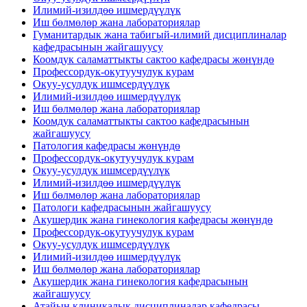
Илимий-изилдөө ишмердүүлүк
Иш бөлмөлөр жана лабораториялар
Гуманитардык жана табигый-илимий дисциплиналар
кафедрасынын жайгашуусу
Коомдук саламаттыкты сактоо кафедрасы жөнүндө
Профессордук-окутуучулук курам
Окуу-усулдук ишмсердүүлүк
Илимий-изилдөө ишмердүүлүк
Иш бөлмөлөр жана лабораториялар
Коомдук саламаттыкты сактоо кафедрасынын
жайгашуусу
Патология кафедрасы жөнүндө
Профессордук-окутуучулук курам
Окуу-усулдук ишмсердүүлүк
Илимий-изилдөө ишмердүүлүк
Иш бөлмөлөр жана лабораториялар
Патологи кафедрасынын жайгашуусу
Акушердик жана гинекология кафедрасы жөнүндө
Профессордук-окутуучулук курам
Окуу-усулдук ишмсердүүлүк
Илимий-изилдөө ишмердүүлүк
Иш бөлмөлөр жана лабораториялар
Акушердик жана гинекология кафедрасынын
жайгашуусу
Атайын клиникалык дисциплиналар кафедрасы