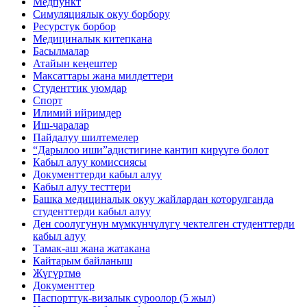
Медпункт
Симуляциялык окуу борбору
Ресурстук борбор
Медициналык китепкана
Басылмалар
Атайын кеңештер
Максаттары жана милдеттери
Студенттик уюмдар
Спорт
Илимий ийримдер
Иш-чаралар
Пайдалуу шилтемелер
“Дарылоо иши”адистигине кантип кирүүгө болот
Кабыл алуу комиссиясы
Документтерди кабыл алуу
Кабыл алуу тесттери
Башка медициналык окуу жайлардан которулганда
студенттерди кабыл алуу
Ден соолугунун мүмкүнчүлүгү чектелген студенттерди
кабыл алуу
Тамак-аш жана жатакана
Кайтарым байланыш
Жүгүртмө
Документтер
Паспорттук-визалык суроолор (5 жыл)