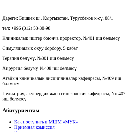
Дареги: Бишкек ш., Кыргызстан, Турусбеков к-сү, 88/1
тел: +996 (312) 53-38-98
Клиникалык иштер боюнча проректор, №401
иш бөлмөсү
Симуляциялык окуу борбору, 5-кабат
Терапия бөлүмү, №301
иш бөлмөсү
Хирургия белуму, №408
иш бөлмөсү
Атайын клиникалык дисциплиналар кафедрасы, №409
иш
бөлмөсү
Педиатрия, акушердик жана гинекология кафедрасы, No 407
иш бөлмөсү
Абитуриентам
Как поступить в МШМ «МУК»
Приемная комиссия