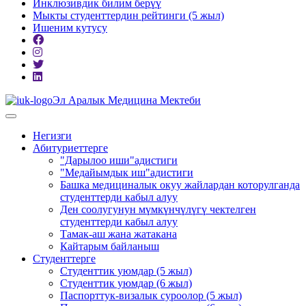
Инклюзивдик билим берүү
Мыкты студенттердин рейтинги (5 жыл)
Ишеним кутусу
Эл Аралык Медицина Мектеби
Негизги
Абитуриеттерге
"Дарылоо иши"адистиги
"Медайымдык иш"адистиги
Башка медициналык окуу жайлардан которулганда
студенттерди кабыл алуу
Ден соолугунун мүмкүнчүлүгү чектелген
студенттерди кабыл алуу
Тамак-аш жана жатакана
Кайтарым байланыш
Студенттерге
Студенттик уюмдар (5 жыл)
Студенттик уюмдар (6 жыл)
Паспорттук-визалык суроолор (5 жыл)