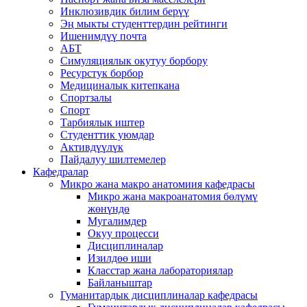
Инклюзивдик билим берүү
Эң мыкты студенттердин рейтинги
Ишенимдүү почта
АБТ
Симуляциялык окутуу борбору
Ресурстук борбор
Медициналык китепкана
Спортзалы
Спорт
Тарбиялык иштер
Студенттик уюмдар
Активдүүлүк
Пайдалуу шилтемелер
Кафедралар
Микро жана макро анатомиия кафедрасы
Микро жана макроанатомия бөлүмү
жөнүндө
Мугалимдер
Окуу процесси
Дисциплиналар
Изилдөө иши
Класстар жана лабораториялар
Байланыштар
Гуманитардык дисциплиналар кафедрасы