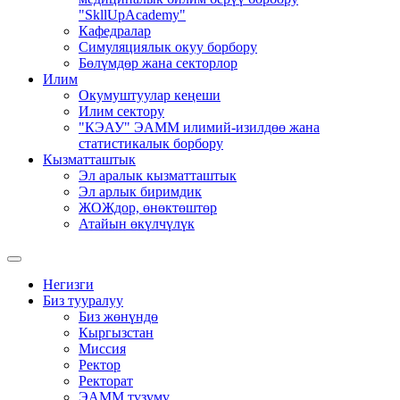
"SkllUpAcademy"
Кафедралар
Симуляциялык окуу борбору
Бөлүмдөр жана секторлор
Илим
Окумуштуулар кеңеши
Илим сектору
"КЭАУ" ЭАММ илимий-изилдөө жана
статистикалык борбору
Кызматташтык
Эл аралык кызматташтык
Эл арлык биримдик
ЖОЖдор, өнөктөштөр
Атайын өкүлчүлүк
Негизги
Биз тууралуу
Биз жөнүндө
Кыргызстан
Миссия
Ректор
Ректорат
ЭАММ түзүмү