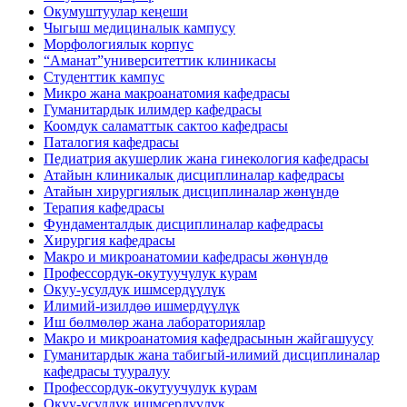
Окумуштуулар кеңеши
Чыгыш медициналык кампусу
Морфологиялык корпус
“Аманат”университеттик клиникасы
Студенттик кампус
Микро жана макроанатомия кафедрасы
Гуманитардык илимдер кафедрасы
Коомдук саламаттык сактоо кафедрасы
Паталогия кафедрасы
Педиатрия акушерлик жана гинекология кафедрасы
Атайын клиникалык дисциплиналар кафедрасы
Атайын хирургиялык дисциплиналар жөнүндө
Терапия кафедрасы
Фундаменталдык дисциплиналар кафедрасы
Хирургия кафедрасы
Макро и микроанатомии кафедрасы жөнүндө
Профессордук-окутуучулук курам
Окуу-усулдук ишмсердүүлүк
Илимий-изилдөө ишмердүүлүк
Иш бөлмөлөр жана лабораториялар
Макро и микроанатомия кафедрасынын жайгашуусу
Гуманитардык жана табигый-илимий дисциплиналар
кафедрасы тууралуу
Профессордук-окутуучулук курам
Окуу-усулдук ишмсердүүлүк