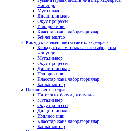
Гуманитардык дисциплиналар кафедрасы
жөнүндө
Мугалимдер
Дисциплиналар
Окуу процесси
Изилдөө иши
Класстар жана лабораториялар
Байланыштар
Коомдук саламаттыкты сактоо кафедрасы
Коомдук саламаттык сактоо кафедрасы
жөнүндө
Мугалимдер
Окуу процесси
Дисциплиналар
Изилдөө иши
Класстар жана лабораториялар
Байланыштар
Патология кафедрасы
Патология бөлүмү жөнүндө
Мугалимдер
Окуу процесси
Дисциплиналар
Изилдөө иши
Класстар жана лабораториялар
Байланыштар