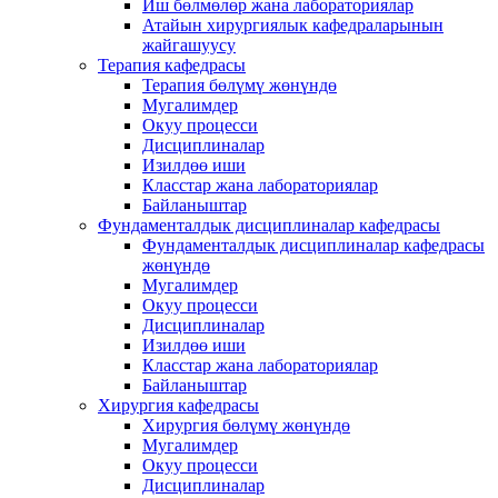
Иш бөлмөлөр жана лабораториялар
Атайын хирургиялык кафедраларынын
жайгашуусу
Терапия кафедрасы
Терапия бөлүмү жөнүндө
Мугалимдер
Окуу процесси
Дисциплиналар
Изилдөө иши
Класстар жана лабораториялар
Байланыштар
Фундаменталдык дисциплиналар кафедрасы
Фундаменталдык дисциплиналар кафедрасы
жөнүндө
Мугалимдер
Окуу процесси
Дисциплиналар
Изилдөө иши
Класстар жана лабораториялар
Байланыштар
Хирургия кафедрасы
Хирургия бөлүмү жөнүндө
Мугалимдер
Окуу процесси
Дисциплиналар