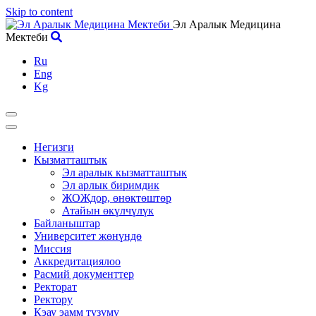
Skip to content
Эл Аралык Медицина
Мектеби
Ru
Eng
Kg
Негизги
Кызматташтык
Эл аралык кызматташтык
Эл арлык биримдик
ЖОЖдор, өнөктөштөр
Атайын өкүлчүлүк
Байланыштар
Университет жөнүндө
Миссия
Аккредитациялоо
Расмий документтер
Ректорат
Ректору
Кэау эамм түзүмү