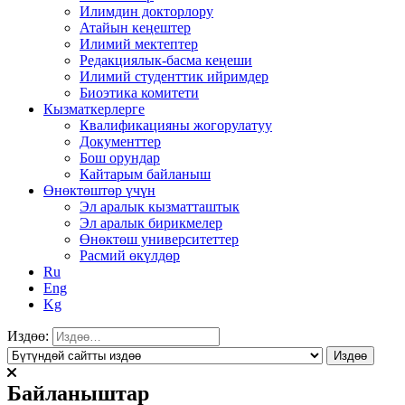
Илимдин докторлору
Атайын кеңештер
Илимий мектептер
Редакциялык-басма кеңеши
Илимий студенттик ийримдер
Биоэтика комитети
Кызматкерлерге
Квалификацияны жогорулатуу
Документтер
Бош орундар
Кайтарым байланыш
Өнөктөштөр үчүн
Эл аралык кызматташтык
Эл аралык бирикмелер
Өнөктөш университеттер
Расмий өкүлдөр
Ru
Eng
Kg
Издөө:
Байланыштар