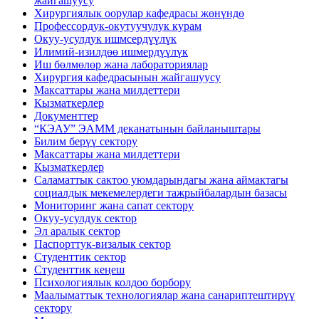
жайгашуусу
Хирургиялык оорулар кафедрасы жөнүндө
Профессордук-окутуучулук курам
Окуу-усулдук ишмсердүүлүк
Илимий-изилдөө ишмердүүлүк
Иш бөлмөлөр жана лабораториялар
Хирургия кафедрасынын жайгашуусу
Максаттары жана милдеттери
Кызматкерлер
Документтер
“КЭАУ” ЭАММ деканатынын байланыштары
Билим берүү сектору
Максаттары жана милдеттери
Кызматкерлер
Саламаттык сактоо уюмдарындагы жана аймактагы
социалдык мекемелердеги тажрыйбалардын базасы
Мониторинг жана сапат сектору
Окуу-усулдук сектор
Эл аралык сектор
Паспорттук-визалык сектор
Студенттик сектор
Студенттик кеңеш
Психологиялык колдоо борбору
Маалыматтык технологиялар жана санариптештирүү
сектору