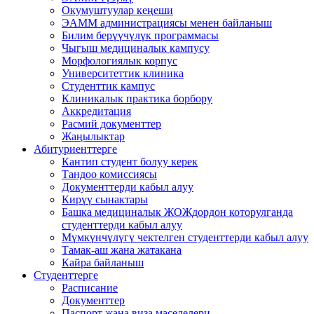
Окумуштуулар кеңеши
ЭАММ администрациясы менен байланыш
Билим берүүчүлүк программасы
Чыгыш медициналык кампусу
Морфологиялык корпус
Университеттик клиника
Студенттик кампус
Клиникалык практика борбору
Аккредитация
Расмий документтер
Жаңылыктар
Абитуриенттерге
Кантип студент болуу керек
Тандоо комиссиясы
Документтерди кабыл алуу
Кирүү сынактары
Башка медициналык ЖОЖдордон которулганда
студенттерди кабыл алуу
Мүмкүнчүлүгү чектелген студенттерди кабыл алуу
Тамак-аш жана жатакана
Кайра байланыш
Студенттерге
Расписание
Документтер
Паспорт жана виза маселелери