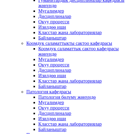
Гуманитардык дисциплиналар кафедрасы
жөнүндө
Мугалимдер
Дисциплиналар
Окуу процесси
Изилдөө иши
Класстар жана лабораториялар
Байланыштар
Коомдук саламаттыкты сактоо кафедрасы
Коомдук саламаттык сактоо кафедрасы
жөнүндө
Мугалимдер
Окуу процесси
Дисциплиналар
Изилдөө иши
Класстар жана лабораториялар
Байланыштар
Патология кафедрасы
Патология бөлүмү жөнүндө
Мугалимдер
Окуу процесси
Дисциплиналар
Изилдөө иши
Класстар жана лабораториялар
Байланыштар