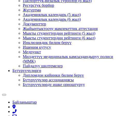
Паспорттук-визалык суроолор (6 жыл)
Ресурстук борбор
Жүгүртмө
Академиялык календарь (5 жыл)
Академиялык календарь (6 жыл)
Документтер
Жыйынтыктоочу мамлекеттик аттестация
Мыкты студенттердин рейтинги (5 жыл)
Мыкты студенттердин рейтинги (6 жыл)
Инклюзивдик билим берүү
Ишеним кутусу
Медпункт
Милдеттүү медициналык камсыздандыруу полиси
(ММК)
Пайдалуу шилтемелер
Бүтүрүүчүлөргө
Дипломдон кийинки билим берүү
Бүтүрүүчүлөр ассоциациясы
Бүтүрүүчүлөрдү ишке орноштуруу
Байланыштар