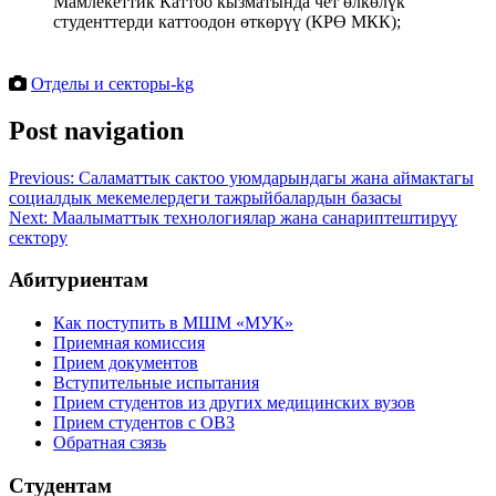
Мамлекеттик Каттоо кызматында чет өлкөлүк
студенттерди каттоодон өткөрүү (КРӨ МКК);
Отделы и секторы-kg
Post navigation
Previous:
Саламаттык сактоо уюмдарындагы жана аймактагы
социалдык мекемелердеги тажрыйбалардын базасы
Next:
Маалыматтык технологиялар жана санариптештирүү
сектору
Абитуриентам
Как поступить в МШМ «МУК»
Приемная комиссия
Прием документов
Вступительные испытания
Прием студентов из других медицинских вузов
Прием студентов с ОВЗ
Обратная сзязь
Студентам