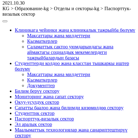
2021.10.30
КG
>
Образование-kg
>
Отделы и секторы-kg
>
Паспорттук-
визалык сектор
Клиникага чейинки жана клиникалык тажрыйба бөлүмү
Максаттары жана милдеттери
Кызматкерлер
Саламаттык сактоо уюмдарындагы жана
аймактагы социалдык мекемелердеги
тажрыйбалардын базасы
Студенттерди колдоо жана класстан тышкаркы иштер
бөлүмү
Максаттары жана милдеттери
Кызматкерлер
Документтер
Билим берүү сектору
Мониторинг жана сапат сектору
Окуу-усулдук сектор
Сапатты баалоо жана билимди көзөмөлдөө сектору
Студенттик сектор
Паспорттук-визалык сектор
Эл аралык сектор
Маалыматтык технологиялар жана санариптештирүү
сектору