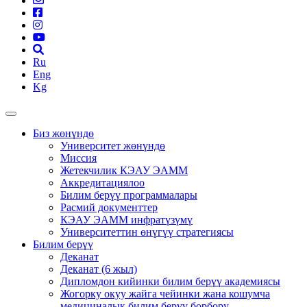
Ru
Eng
Kg
Биз жөнүндө
Университет жөнүндө
Миссия
Жетекчилик КЭАУ ЭАММ
Аккредитациялоо
Билим берүү программалары
Расмий документтер
КЭАУ ЭАММ инфратүзүмү
Университеттин өнүгүү стратегиясы
Билим берүү
Деканат
Деканат (6 жыл)
Дипломдон кийинки билим берүү академиясы
Жогорку окуу жайга чейинки жана кошумча
медициналык билим берүү борбору