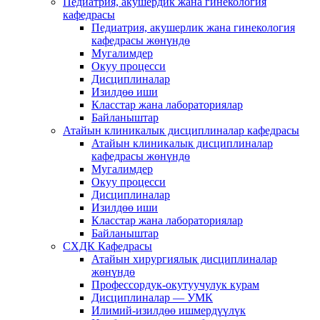
Педиатрия, акушердик жана гинекология
кафедрасы
Педиатрия, акушерлик жана гинекология
кафедрасы жөнүндө
Мугалимдер
Окуу процесси
Дисциплиналар
Изилдөө иши
Класстар жана лабораториялар
Байланыштар
Атайын клиникалык дисциплиналар кафедрасы
Атайын клиникалык дисциплиналар
кафедрасы жөнүндө
Мугалимдер
Окуу процесси
Дисциплиналар
Изилдөө иши
Класстар жана лабораториялар
Байланыштар
СХДК Кафедрасы
Атайын хирургиялык дисциплиналар
жөнүндө
Профессордук-окутуучулук курам
Дисциплиналар — УМК
Илимий-изилдөө ишмердүүлүк