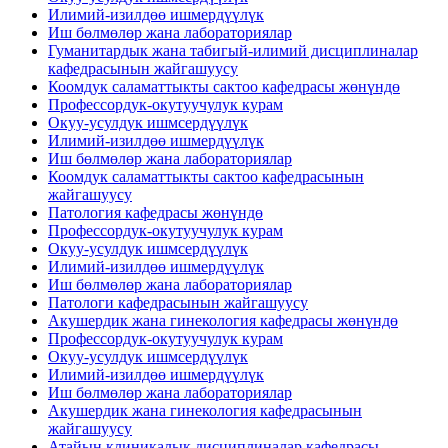
Илимий-изилдөө ишмердүүлүк
Иш бөлмөлөр жана лабораториялар
Гуманитардык жана табигый-илимий дисциплиналар
кафедрасынын жайгашуусу
Коомдук саламаттыкты сактоо кафедрасы жөнүндө
Профессордук-окутуучулук курам
Окуу-усулдук ишмсердүүлүк
Илимий-изилдөө ишмердүүлүк
Иш бөлмөлөр жана лабораториялар
Коомдук саламаттыкты сактоо кафедрасынын
жайгашуусу
Патология кафедрасы жөнүндө
Профессордук-окутуучулук курам
Окуу-усулдук ишмсердүүлүк
Илимий-изилдөө ишмердүүлүк
Иш бөлмөлөр жана лабораториялар
Патологи кафедрасынын жайгашуусу
Акушердик жана гинекология кафедрасы жөнүндө
Профессордук-окутуучулук курам
Окуу-усулдук ишмсердүүлүк
Илимий-изилдөө ишмердүүлүк
Иш бөлмөлөр жана лабораториялар
Акушердик жана гинекология кафедрасынын
жайгашуусу
Атайын клиникалык дисциплиналар кафедрасы