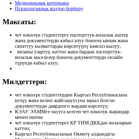
Медициналык китепкана
Психологиялык колдоо борбору
Максаты:
чет өлкөлүк студенттерге паспорттук-визалык иштер
жана документтерди кабыл алуу боюнча ыкчам жана
сапаттуу кызматтарды көрсөтүүнү камсыз кылуу;
визаны узартуу, каттоо жана бардык паспорттук-
визалык маселелер боюнча документтерди онлайн
түрүндө кабыл алуу;
Милдеттери:
чет өлкөлүк студенттердин Кыргыз Республикасына
келүү жана келип жайгашуусуна зарыл болгон
документтерди даярдоого жардам көрсөтүү;
КЭАУ ЭАММге окууга келген чет өлкөлүк жарандар
менен иштөө
чет өлкөлүк студенттерге КР ТИМ ДККдан визаларын
каттоо;
Кыргыз Республикасынын Өкмөтү алдындагы