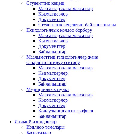
Студенттик кеңеш
Максаттар жана максаттар
Кызматкерлер
Документтер
Студенттик кеңештин байланыштары
Психологиялык колдоо борбору
Максаттар жана максаттар
Кызматкерлер
Документтер
Байланыштар
Маалыматтык технологиялар жана
санариптештирүү сектору
Максаттар жана максаттар
Кызматкерлер
Документтер
Байланыштар
Медициналык пункт
Максаттар жана максаттар
Кызматкерлер
Документтер
Консультациянын графиги
Байланыштар
Илимий изилдөөлөр
Изилдөө темалары
Басылмалар