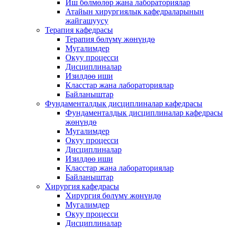
Иш бөлмөлөр жана лабораториялар
Атайын хирургиялык кафедраларынын
жайгашуусу
Терапия кафедрасы
Терапия бөлүмү жөнүндө
Мугалимдер
Окуу процесси
Дисциплиналар
Изилдөө иши
Класстар жана лабораториялар
Байланыштар
Фундаменталдык дисциплиналар кафедрасы
Фундаменталдык дисциплиналар кафедрасы
жөнүндө
Мугалимдер
Окуу процесси
Дисциплиналар
Изилдөө иши
Класстар жана лабораториялар
Байланыштар
Хирургия кафедрасы
Хирургия бөлүмү жөнүндө
Мугалимдер
Окуу процесси
Дисциплиналар