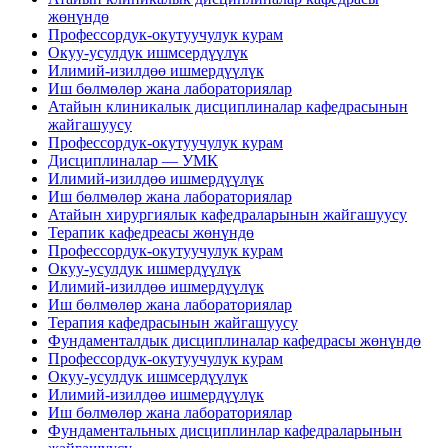
жөнүндө
Профессордук-окутуучулук курам
Окуу-усулдук ишмсердүүлүк
Илимий-изилдөө ишмердүүлүк
Иш бөлмөлөр жана лабораториялар
Атайын клиникалык дисциплиналар кафедрасынын
жайгашуусу
Профессордук-окутуучулук курам
Дисциплиналар — УМК
Илимий-изилдөө ишмердүүлүк
Иш бөлмөлөр жана лабораториялар
Атайын хирургиялык кафедраларынын жайгашуусу
Терапик кафедреасы жөнүндө
Профессордук-окутуучулук курам
Окуу-усулдук ишмердүүлүк
Илимий-изилдөө ишмердүүлүк
Иш бөлмөлөр жана лабораториялар
Терапия кафедрасынын жайгашуусу
Фундаменталдык дисциплиналар кафедрасы жөнүндө
Профессордук-окутуучулук курам
Окуу-усулдук ишмсердүүлүк
Илимий-изилдөө ишмердүүлүк
Иш бөлмөлөр жана лабораториялар
Фундаментальных дисциплинлар кафедраларынын