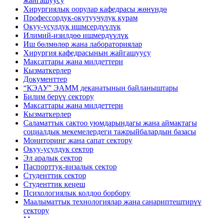
жайгашуусу
Хирургиялык оорулар кафедрасы жөнүндө
Профессордук-окутуучулук курам
Окуу-усулдук ишмсердүүлүк
Илимий-изилдөө ишмердүүлүк
Иш бөлмөлөр жана лабораториялар
Хирургия кафедрасынын жайгашуусу
Максаттары жана милдеттери
Кызматкерлер
Документтер
“КЭАУ” ЭАММ деканатынын байланыштары
Билим берүү сектору
Максаттары жана милдеттери
Кызматкерлер
Саламаттык сактоо уюмдарындагы жана аймактагы
социалдык мекемелердеги тажрыйбалардын базасы
Мониторинг жана сапат сектору
Окуу-усулдук сектор
Эл аралык сектор
Паспорттук-визалык сектор
Студенттик сектор
Студенттик кеңеш
Психологиялык колдоо борбору
Маалыматтык технологиялар жана санариптештирүү
сектору