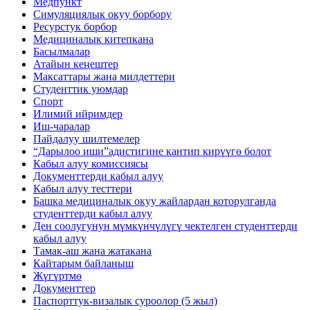
Медпункт
Симуляциялык окуу борбору
Ресурстук борбор
Медициналык китепкана
Басылмалар
Атайын кеңештер
Максаттары жана милдеттери
Студенттик уюмдар
Спорт
Илимий ийримдер
Иш-чаралар
Пайдалуу шилтемелер
“Дарылоо иши”адистигине кантип кирүүгө болот
Кабыл алуу комиссиясы
Документтерди кабыл алуу
Кабыл алуу тесттери
Башка медициналык окуу жайлардан которулганда
студенттерди кабыл алуу
Ден соолугунун мүмкүнчүлүгү чектелген студенттерди
кабыл алуу
Тамак-аш жана жатакана
Кайтарым байланыш
Жүгүртмө
Документтер
Паспорттук-визалык суроолор (5 жыл)