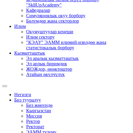
"SkllUpAcademy"
Кафедралар
Симуляциялык окуу борбору
Бөлүмдөр жана секторлор
Илим
Окумуштуулар кеңеши
Илим сектору
"КЭАУ" ЭАММ илимий-изилдөө жана
статистикалык борбору
Кызматташтык
Эл аралык кызматташтык
Эл арлык биримдик
ЖОЖдор, өнөктөштөр
Атайын өкүлчүлүк
Негизги
Биз тууралуу
Биз жөнүндө
Кыргызстан
Миссия
Ректор
Ректорат
ЭАММ түзүмү