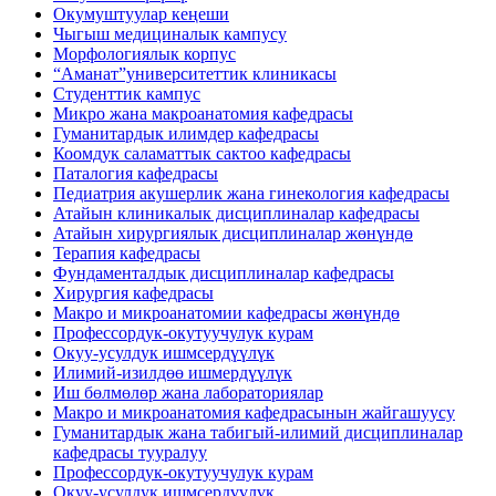
Окумуштуулар кеңеши
Чыгыш медициналык кампусу
Морфологиялык корпус
“Аманат”университеттик клиникасы
Студенттик кампус
Микро жана макроанатомия кафедрасы
Гуманитардык илимдер кафедрасы
Коомдук саламаттык сактоо кафедрасы
Паталогия кафедрасы
Педиатрия акушерлик жана гинекология кафедрасы
Атайын клиникалык дисциплиналар кафедрасы
Атайын хирургиялык дисциплиналар жөнүндө
Терапия кафедрасы
Фундаменталдык дисциплиналар кафедрасы
Хирургия кафедрасы
Макро и микроанатомии кафедрасы жөнүндө
Профессордук-окутуучулук курам
Окуу-усулдук ишмсердүүлүк
Илимий-изилдөө ишмердүүлүк
Иш бөлмөлөр жана лабораториялар
Макро и микроанатомия кафедрасынын жайгашуусу
Гуманитардык жана табигый-илимий дисциплиналар
кафедрасы тууралуу
Профессордук-окутуучулук курам
Окуу-усулдук ишмсердүүлүк