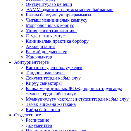
Окумуштуулар кеңеши
ЭАММ администрациясы менен байланыш
Билим берүүчүлүк программасы
Чыгыш медициналык кампусу
Морфологиялык корпус
Университеттик клиника
Студенттик кампус
Клиникалык практика борбору
Аккредитация
Расмий документтер
Жаңылыктар
Абитуриенттерге
Кантип студент болуу керек
Тандоо комиссиясы
Документтерди кабыл алуу
Кирүү сынактары
Башка медициналык ЖОЖдордон которулганда
студенттерди кабыл алуу
Мүмкүнчүлүгү чектелген студенттерди кабыл алуу
Тамак-аш жана жатакана
Кайра байланыш
Студенттерге
Расписание
Документтер
Паспорт жана виза маселелери