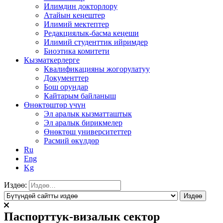
Илимдин докторлору
Атайын кеңештер
Илимий мектептер
Редакциялык-басма кеңеши
Илимий студенттик ийримдер
Биоэтика комитети
Кызматкерлерге
Квалификацияны жогорулатуу
Документтер
Бош орундар
Кайтарым байланыш
Өнөктөштөр үчүн
Эл аралык кызматташтык
Эл аралык бирикмелер
Өнөктөш университеттер
Расмий өкүлдөр
Ru
Eng
Kg
Издөө:
Паспорттук-визалык сектор