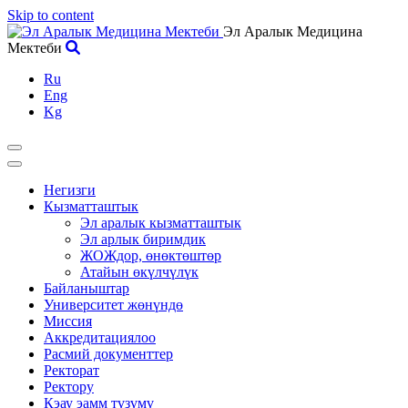
Skip to content
Эл Аралык Медицина
Мектеби
Ru
Eng
Kg
Негизги
Кызматташтык
Эл аралык кызматташтык
Эл арлык биримдик
ЖОЖдор, өнөктөштөр
Атайын өкүлчүлүк
Байланыштар
Университет жөнүндө
Миссия
Аккредитациялоо
Расмий документтер
Ректорат
Ректору
Кэау эамм түзүмү