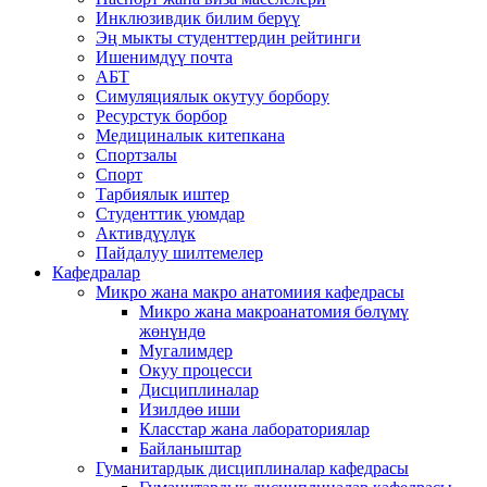
Инклюзивдик билим берүү
Эң мыкты студенттердин рейтинги
Ишенимдүү почта
АБТ
Симуляциялык окутуу борбору
Ресурстук борбор
Медициналык китепкана
Спортзалы
Спорт
Тарбиялык иштер
Студенттик уюмдар
Активдүүлүк
Пайдалуу шилтемелер
Кафедралар
Микро жана макро анатомиия кафедрасы
Микро жана макроанатомия бөлүмү
жөнүндө
Мугалимдер
Окуу процесси
Дисциплиналар
Изилдөө иши
Класстар жана лабораториялар
Байланыштар
Гуманитардык дисциплиналар кафедрасы