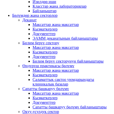
Изилдөө иши
Класстар жана лабораториялар
Байланыштар
Бөлүмдөр жана секторлор
Деканат
Максаттар жана максаттар
Кызматкерлер
Документтер
ЭАММ деканатынын байланыштары
Билим берүү сектору
Максаттар жана максаттар
Кызматкерлер
Документтер
Билим берүү секторунун байланыштары
Өндүрүш практикасы бөлүмү
Максаттар жана максаттар
Кызматкерлер
Саламаттык сактоо уюмдарындагы
клиникалык базалар
Сапатты башкаруу бөлүмү
Максаттар жана максаттар
Кызматкерлер
Документтер
Сапатты башкаруу бөлүмү байланыштары
Окуу-усулдук сектор