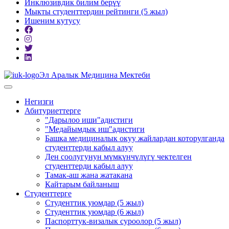
Инклюзивдик билим берүү
Мыкты студенттердин рейтинги (5 жыл)
Ишеним кутусу
Эл Аралык Медицина Мектеби
Негизги
Абитуриеттерге
"Дарылоо иши"адистиги
"Медайымдык иш"адистиги
Башка медициналык окуу жайлардан которулганда
студенттерди кабыл алуу
Ден соолугунун мүмкүнчүлүгү чектелген
студенттерди кабыл алуу
Тамак-аш жана жатакана
Кайтарым байланыш
Студенттерге
Студенттик уюмдар (5 жыл)
Студенттик уюмдар (6 жыл)
Паспорттук-визалык суроолор (5 жыл)