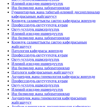
Илимий-изилдөө ишмердүүлүк
Иш бөлмөлөр жана лабораториялар
Гуманитардык жана табигый-илимий дисциплиналар
кафедрасынын жайгашуусу
Коомдук саламаттыкты сактоо кафедрасы жөнүндө
Профессордук-окутуучулук курам
Окуу-усулдук ишмсердүүлүк
Илимий-изилдөө ишмердүүлүк
Иш бөлмөлөр жана лабораториялар
Коомдук саламаттыкты сактоо кафедрасынын
жайгашуусу
Патология кафедрасы жөнүндө
Профессордук-окутуучулук курам
Окуу-усулдук ишмсердүүлүк
Илимий-изилдөө ишмердүүлүк
Иш бөлмөлөр жана лабораториялар
Патологи кафедрасынын жайгашуусу
Акушердик жана гинекология кафедрасы жөнүндө
Профессордук-окутуучулук курам
Окуу-усулдук ишмсердүүлүк
Илимий-изилдөө ишмердүүлүк
Иш бөлмөлөр жана лабораториялар
Акушердик жана гинекология кафедрасынын
жайгашуусу
Атайын клиникалык дисциплиналар кафедрасы