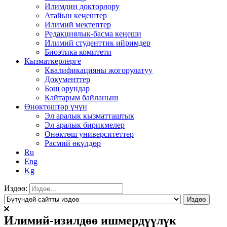
Илимдин докторлору
Атайын кеңештер
Илимий мектептер
Редакциялык-басма кеңеши
Илимий студенттик ийримдер
Биоэтика комитети
Кызматкерлерге
Квалификацияны жогорулатуу
Документтер
Бош орундар
Кайтарым байланыш
Өнөктөштөр үчүн
Эл аралык кызматташтык
Эл аралык бирикмелер
Өнөктөш университеттер
Расмий өкүлдөр
Ru
Eng
Kg
Издөө:
Илимий-изилдөө ишмердүүлүк