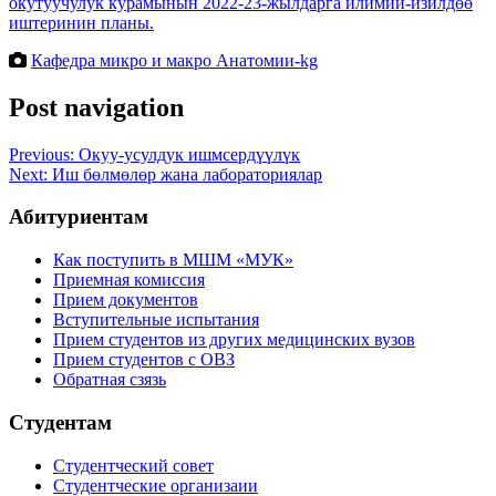
окутуучулук курамынын 2022-23-жылдарга илимий-изилдөө
иштеринин планы.
Кафедра микро и макро Анатомии-kg
Post navigation
Previous:
Окуу-усулдук ишмсердүүлүк
Next:
Иш бөлмөлөр жана лабораториялар
Абитуриентам
Как поступить в МШМ «МУК»
Приемная комиссия
Прием документов
Вступительные испытания
Прием студентов из других медицинских вузов
Прием студентов с ОВЗ
Обратная сзязь
Студентам
Студентческий совет
Студентческие организаии