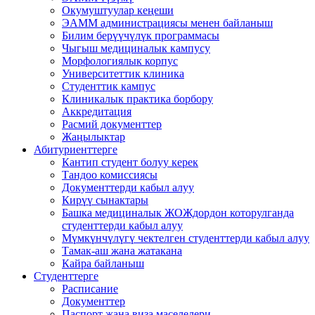
Окумуштуулар кеңеши
ЭАММ администрациясы менен байланыш
Билим берүүчүлүк программасы
Чыгыш медициналык кампусу
Морфологиялык корпус
Университеттик клиника
Студенттик кампус
Клиникалык практика борбору
Аккредитация
Расмий документтер
Жаңылыктар
Абитуриенттерге
Кантип студент болуу керек
Тандоо комиссиясы
Документтерди кабыл алуу
Кирүү сынактары
Башка медициналык ЖОЖдордон которулганда
студенттерди кабыл алуу
Мүмкүнчүлүгү чектелген студенттерди кабыл алуу
Тамак-аш жана жатакана
Кайра байланыш
Студенттерге
Расписание
Документтер
Паспорт жана виза маселелери