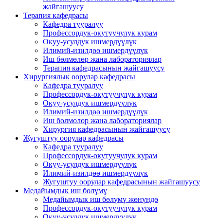
жайгашуусу
Терапия кафедрасы
Кафедра тууралуу
Профессордук-окутуучулук курам
Окуу-усулдук ишмердүүлүк
Илимий-изилдөө ишмердүүлүк
Иш бөлмөлөр жана лабораториялар
Терапия кафедрасынын жайгашуусу
Хирургиялык оорулар кафедрасы
Кафедра тууралуу
Профессордук-окутуучулук курам
Окуу-усулдук ишмердүүлүк
Илимий-изилдөө ишмердүүлүк
Иш бөлмөлөр жана лабораториялар
Хирургия кафедрасынын жайгашуусу
Жугуштуу оорулар кафедрасы
Кафедра тууралуу
Профессордук-окутуучулук курам
Окуу-усулдук ишмердүүлүк
Илимий-изилдөө ишмердүүлүк
Жугуштуу оорулар кафедрасынын жайгашуусу
Медайымдык иш бөлүмү
Медайымдык иш бөлүмү жөнүндө
Профессордук-окутуучулук курам
Окуу-усулдук ишмердүүлүк