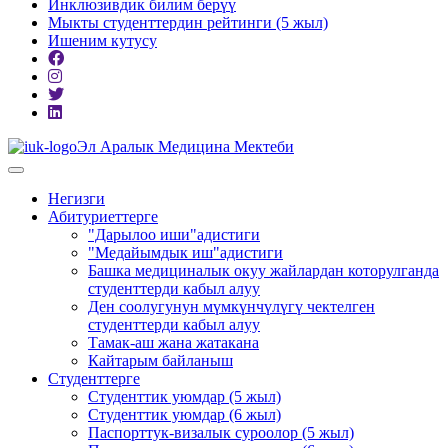
Инклюзивдик билим берүү
Мыкты студенттердин рейтинги (5 жыл)
Ишеним кутусу
Эл Аралык Медицина Мектеби
Негизги
Абитуриеттерге
"Дарылоо иши"адистиги
"Медайымдык иш"адистиги
Башка медициналык окуу жайлардан которулганда
студенттерди кабыл алуу
Ден соолугунун мүмкүнчүлүгү чектелген
студенттерди кабыл алуу
Тамак-аш жана жатакана
Кайтарым байланыш
Студенттерге
Студенттик уюмдар (5 жыл)
Студенттик уюмдар (6 жыл)
Паспорттук-визалык суроолор (5 жыл)