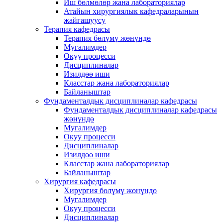
Иш бөлмөлөр жана лабораториялар
Атайын хирургиялык кафедраларынын
жайгашуусу
Терапия кафедрасы
Терапия бөлүмү жөнүндө
Мугалимдер
Окуу процесси
Дисциплиналар
Изилдөө иши
Класстар жана лабораториялар
Байланыштар
Фундаменталдык дисциплиналар кафедрасы
Фундаменталдык дисциплиналар кафедрасы
жөнүндө
Мугалимдер
Окуу процесси
Дисциплиналар
Изилдөө иши
Класстар жана лабораториялар
Байланыштар
Хирургия кафедрасы
Хирургия бөлүмү жөнүндө
Мугалимдер
Окуу процесси
Дисциплиналар