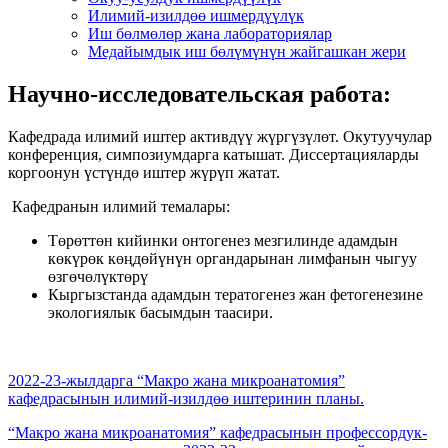
Илимий-изилдөө ишмердүүлүк
Иш бөлмөлөр жана лабораториялар
Медайымдык иш бөлүмүнүн жайгашкан жери
Научно-исследовательская работа:
Кафедрада илимий иштер активдүү жүргүзүлөт. Окутуучулар
конференция, симпозиумдарга катышат. Диссертацияларды
коргоонун үстүндө иштер жүрүп жатат.
Кафедранын илимий темалары:
Төрөттөн кийинки онтогенез мезгилинде адамдын
көкүрөк көңдөйүнүн органдарынан лимфанын чыгуу
өзгөчөлүктөрү
Кыргызстанда адамдын тератогенез жан фетогенезине
экологиялык басымдын таасири.
2022-23-жылдарга “Макро жана микроанатомия”
кафедрасынын илимий-изилдөө иштеринин планы.
“Макро жана микроанатомия” кафедрасынын профессордук-