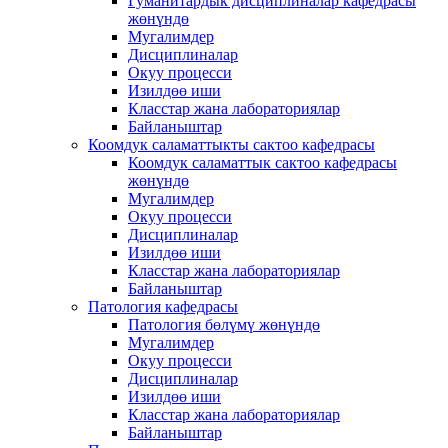
Гуманитардык дисциплиналар кафедрасы
жөнүндө
Мугалимдер
Дисциплиналар
Окуу процесси
Изилдөө иши
Класстар жана лабораториялар
Байланыштар
Коомдук саламаттыкты сактоо кафедрасы
Коомдук саламаттык сактоо кафедрасы
жөнүндө
Мугалимдер
Окуу процесси
Дисциплиналар
Изилдөө иши
Класстар жана лабораториялар
Байланыштар
Патология кафедрасы
Патология бөлүмү жөнүндө
Мугалимдер
Окуу процесси
Дисциплиналар
Изилдөө иши
Класстар жана лабораториялар
Байланыштар