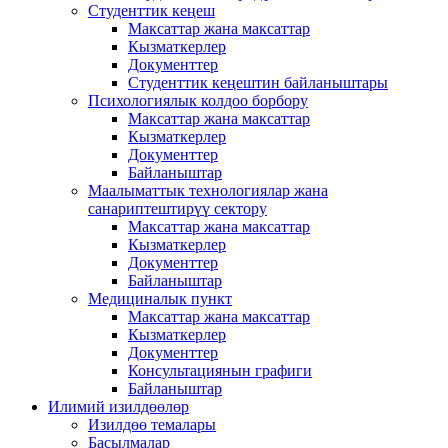
Студенттик кеңеш
Максаттар жана максаттар
Кызматкерлер
Документтер
Студенттик кеңештин байланыштары
Психологиялык колдоо борбору
Максаттар жана максаттар
Кызматкерлер
Документтер
Байланыштар
Маалыматтык технологиялар жана
санариптештирүү сектору
Максаттар жана максаттар
Кызматкерлер
Документтер
Байланыштар
Медициналык пункт
Максаттар жана максаттар
Кызматкерлер
Документтер
Консультациянын графиги
Байланыштар
Илимий изилдөөлөр
Изилдөө темалары
Басылмалар