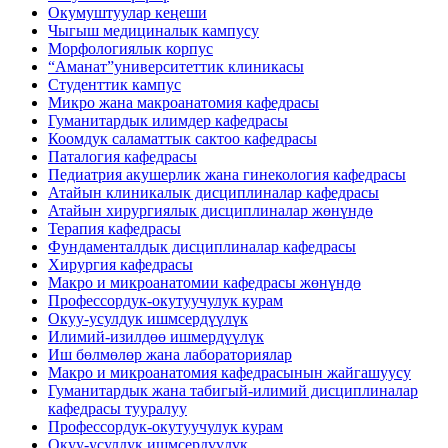
Окумуштуулар кеңеши
Чыгыш медициналык кампусу
Морфологиялык корпус
“Аманат”университеттик клиникасы
Студенттик кампус
Микро жана макроанатомия кафедрасы
Гуманитардык илимдер кафедрасы
Коомдук саламаттык сактоо кафедрасы
Паталогия кафедрасы
Педиатрия акушерлик жана гинекология кафедрасы
Атайын клиникалык дисциплиналар кафедрасы
Атайын хирургиялык дисциплиналар жөнүндө
Терапия кафедрасы
Фундаменталдык дисциплиналар кафедрасы
Хирургия кафедрасы
Макро и микроанатомии кафедрасы жөнүндө
Профессордук-окутуучулук курам
Окуу-усулдук ишмсердүүлүк
Илимий-изилдөө ишмердүүлүк
Иш бөлмөлөр жана лабораториялар
Макро и микроанатомия кафедрасынын жайгашуусу
Гуманитардык жана табигый-илимий дисциплиналар
кафедрасы тууралуу
Профессордук-окутуучулук курам
Окуу-усулдук ишмсердүүлүк