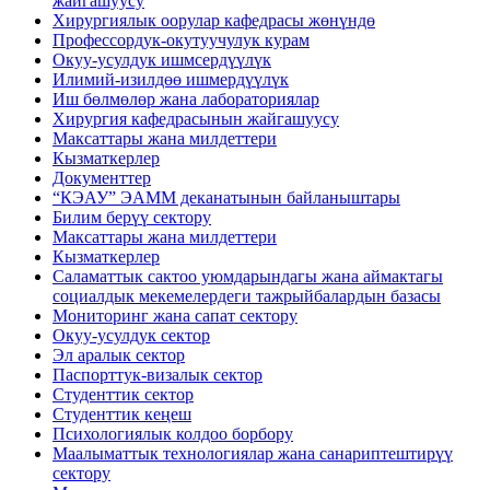
жайгашуусу
Хирургиялык оорулар кафедрасы жөнүндө
Профессордук-окутуучулук курам
Окуу-усулдук ишмсердүүлүк
Илимий-изилдөө ишмердүүлүк
Иш бөлмөлөр жана лабораториялар
Хирургия кафедрасынын жайгашуусу
Максаттары жана милдеттери
Кызматкерлер
Документтер
“КЭАУ” ЭАММ деканатынын байланыштары
Билим берүү сектору
Максаттары жана милдеттери
Кызматкерлер
Саламаттык сактоо уюмдарындагы жана аймактагы
социалдык мекемелердеги тажрыйбалардын базасы
Мониторинг жана сапат сектору
Окуу-усулдук сектор
Эл аралык сектор
Паспорттук-визалык сектор
Студенттик сектор
Студенттик кеңеш
Психологиялык колдоо борбору
Маалыматтык технологиялар жана санариптештирүү
сектору