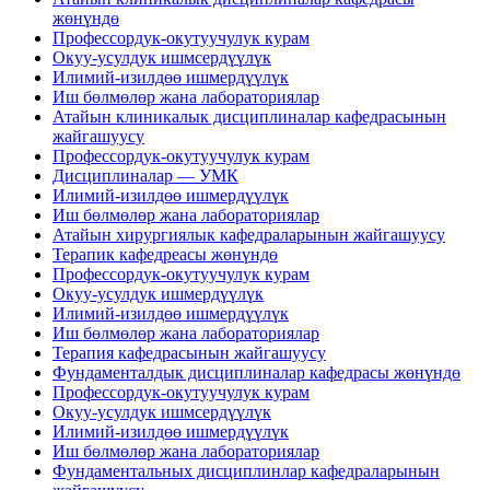
жөнүндө
Профессордук-окутуучулук курам
Окуу-усулдук ишмсердүүлүк
Илимий-изилдөө ишмердүүлүк
Иш бөлмөлөр жана лабораториялар
Атайын клиникалык дисциплиналар кафедрасынын
жайгашуусу
Профессордук-окутуучулук курам
Дисциплиналар — УМК
Илимий-изилдөө ишмердүүлүк
Иш бөлмөлөр жана лабораториялар
Атайын хирургиялык кафедраларынын жайгашуусу
Терапик кафедреасы жөнүндө
Профессордук-окутуучулук курам
Окуу-усулдук ишмердүүлүк
Илимий-изилдөө ишмердүүлүк
Иш бөлмөлөр жана лабораториялар
Терапия кафедрасынын жайгашуусу
Фундаменталдык дисциплиналар кафедрасы жөнүндө
Профессордук-окутуучулук курам
Окуу-усулдук ишмсердүүлүк
Илимий-изилдөө ишмердүүлүк
Иш бөлмөлөр жана лабораториялар
Фундаментальных дисциплинлар кафедраларынын