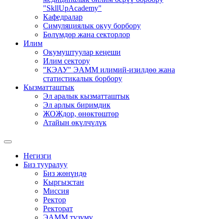
"SkllUpAcademy"
Кафедралар
Симуляциялык окуу борбору
Бөлүмдөр жана секторлор
Илим
Окумуштуулар кеңеши
Илим сектору
"КЭАУ" ЭАММ илимий-изилдөө жана
статистикалык борбору
Кызматташтык
Эл аралык кызматташтык
Эл арлык биримдик
ЖОЖдор, өнөктөштөр
Атайын өкүлчүлүк
Негизги
Биз тууралуу
Биз жөнүндө
Кыргызстан
Миссия
Ректор
Ректорат
ЭАММ түзүмү