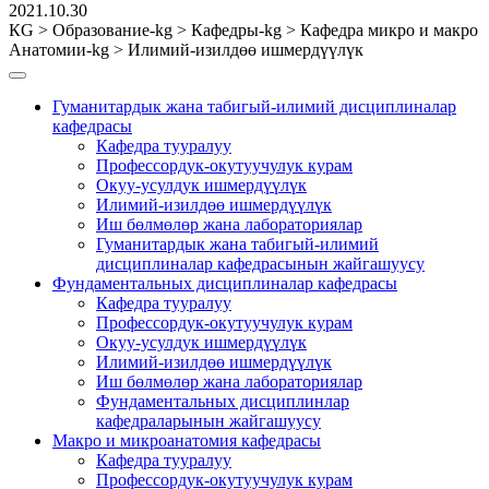
2021.10.30
КG
>
Образование-kg
>
Кафедры-kg
>
Кафедра микро и макро
Анатомии-kg
>
Илимий-изилдөө ишмердүүлүк
Гуманитардык жана табигый-илимий дисциплиналар
кафедрасы
Кафедра тууралуу
Профессордук-окутуучулук курам
Окуу-усулдук ишмердүүлүк
Илимий-изилдөө ишмердүүлүк
Иш бөлмөлөр жана лабораториялар
Гуманитардык жана табигый-илимий
дисциплиналар кафедрасынын жайгашуусу
Фундаментальных дисциплиналар кафедрасы
Кафедра тууралуу
Профессордук-окутуучулук курам
Окуу-усулдук ишмердүүлүк
Илимий-изилдөө ишмердүүлүк
Иш бөлмөлөр жана лабораториялар
Фундаментальных дисциплинлар
кафедраларынын жайгашуусу
Макро и микроанатомия кафедрасы
Кафедра тууралуу
Профессордук-окутуучулук курам