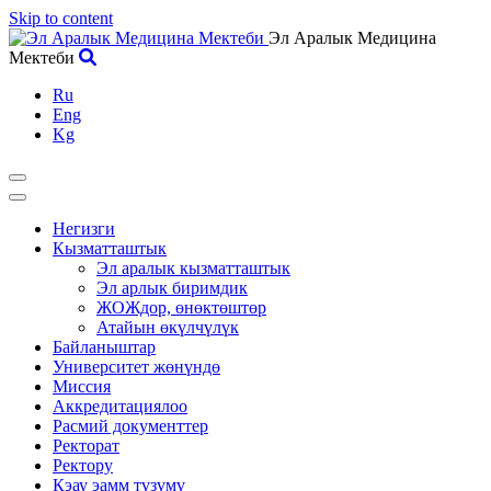
Skip to content
Эл Аралык Медицина
Мектеби
Ru
Eng
Kg
Негизги
Кызматташтык
Эл аралык кызматташтык
Эл арлык биримдик
ЖОЖдор, өнөктөштөр
Атайын өкүлчүлүк
Байланыштар
Университет жөнүндө
Миссия
Аккредитациялоо
Расмий документтер
Ректорат
Ректору
Кэау эамм түзүмү