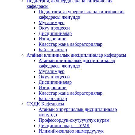
Педиатрия, акушердик жана гинекология
кафедрасы
Педиатрия, акушерлик жана гинекология
кафедрасы жөнүндө
Мугалимдер
Окуу процесси
Дисциплиналар
Изилдөө иши
Класстар жана лабораториялар
Байланыштар
Атайын клиникалык дисциплиналар кафедрасы
Атайын клиникалык дисциплиналар
кафедрасы жөнүндө
Мугалимдер
Окуу процесси
Дисциплиналар
Изилдөө иши
Класстар жана лабораториялар
Байланыштар
СХДК Кафедрасы
Атайын хирургиялык дисциплиналар
жөнүндө
Профессордук-окутуучулук курам
Дисциплиналар — УМК
Илимий-изилдөө ишмердүүлүк