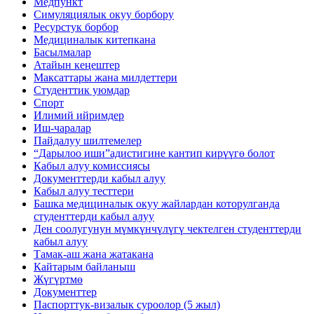
Медпункт
Симуляциялык окуу борбору
Ресурстук борбор
Медициналык китепкана
Басылмалар
Атайын кеңештер
Максаттары жана милдеттери
Студенттик уюмдар
Спорт
Илимий ийримдер
Иш-чаралар
Пайдалуу шилтемелер
“Дарылоо иши”адистигине кантип кирүүгө болот
Кабыл алуу комиссиясы
Документтерди кабыл алуу
Кабыл алуу тесттери
Башка медициналык окуу жайлардан которулганда
студенттерди кабыл алуу
Ден соолугунун мүмкүнчүлүгү чектелген студенттерди
кабыл алуу
Тамак-аш жана жатакана
Кайтарым байланыш
Жүгүртмө
Документтер
Паспорттук-визалык суроолор (5 жыл)