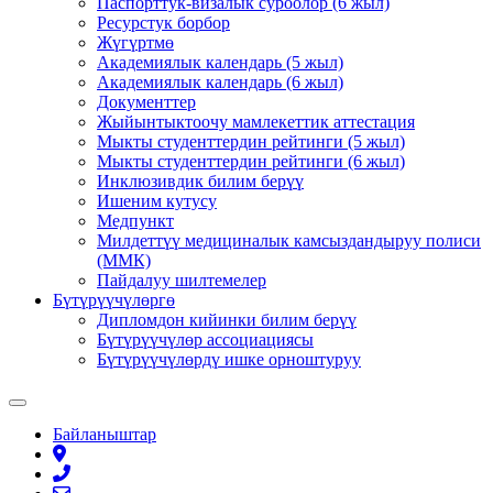
Паспорттук-визалык суроолор (6 жыл)
Ресурстук борбор
Жүгүртмө
Академиялык календарь (5 жыл)
Академиялык календарь (6 жыл)
Документтер
Жыйынтыктоочу мамлекеттик аттестация
Мыкты студенттердин рейтинги (5 жыл)
Мыкты студенттердин рейтинги (6 жыл)
Инклюзивдик билим берүү
Ишеним кутусу
Медпункт
Милдеттүү медициналык камсыздандыруу полиси
(ММК)
Пайдалуу шилтемелер
Бүтүрүүчүлөргө
Дипломдон кийинки билим берүү
Бүтүрүүчүлөр ассоциациясы
Бүтүрүүчүлөрдү ишке орноштуруу
Байланыштар