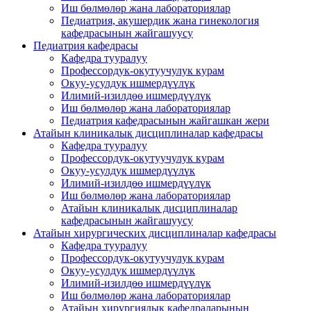
Иш бөлмөлөр жана лабораториялар
Педиатрия, акушердик жана гинекология
кафедрасынын жайгашуусу
Педиатрия кафедрасы
Кафедра тууралуу
Профессордук-окутуучулук курам
Окуу-усулдук ишмердүүлүк
Илимий-изилдөө ишмердүүлүк
Иш бөлмөлөр жана лабораториялар
Педиатрия кафедрасынын жайгашкан жери
Атайын клиникалык дисциплиналар кафедрасы
Кафедра тууралуу
Профессордук-окутуучулук курам
Окуу-усулдук ишмердүүлүк
Илимий-изилдөө ишмердүүлүк
Иш бөлмөлөр жана лабораториялар
Атайын клиникалык дисциплиналар
кафедрасынын жайгашуусу
Атайын хирургических дисциплиналар кафедрасы
Кафедра тууралуу
Профессордук-окутуучулук курам
Окуу-усулдук ишмердүүлүк
Илимий-изилдөө ишмердүүлүк
Иш бөлмөлөр жана лабораториялар
Атайын хирургиялык кафедраларынын