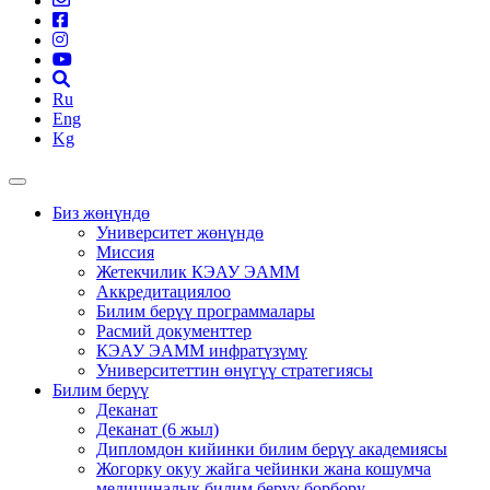
Ru
Eng
Kg
Биз жөнүндө
Университет жөнүндө
Миссия
Жетекчилик КЭАУ ЭАММ
Аккредитациялоо
Билим берүү программалары
Расмий документтер
КЭАУ ЭАММ инфратүзүмү
Университеттин өнүгүү стратегиясы
Билим берүү
Деканат
Деканат (6 жыл)
Дипломдон кийинки билим берүү академиясы
Жогорку окуу жайга чейинки жана кошумча
медициналык билим берүү борбору