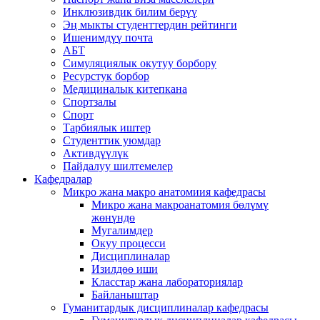
Инклюзивдик билим берүү
Эң мыкты студенттердин рейтинги
Ишенимдүү почта
АБТ
Симуляциялык окутуу борбору
Ресурстук борбор
Медициналык китепкана
Спортзалы
Спорт
Тарбиялык иштер
Студенттик уюмдар
Активдүүлүк
Пайдалуу шилтемелер
Кафедралар
Микро жана макро анатомиия кафедрасы
Микро жана макроанатомия бөлүмү
жөнүндө
Мугалимдер
Окуу процесси
Дисциплиналар
Изилдөө иши
Класстар жана лабораториялар
Байланыштар
Гуманитардык дисциплиналар кафедрасы