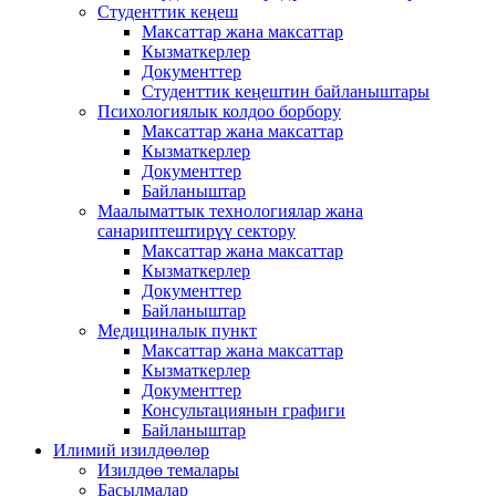
Студенттик кеңеш
Максаттар жана максаттар
Кызматкерлер
Документтер
Студенттик кеңештин байланыштары
Психологиялык колдоо борбору
Максаттар жана максаттар
Кызматкерлер
Документтер
Байланыштар
Маалыматтык технологиялар жана
санариптештирүү сектору
Максаттар жана максаттар
Кызматкерлер
Документтер
Байланыштар
Медициналык пункт
Максаттар жана максаттар
Кызматкерлер
Документтер
Консультациянын графиги
Байланыштар
Илимий изилдөөлөр
Изилдөө темалары
Басылмалар