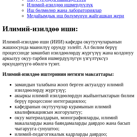
Илимий-изилдөө ишмердүүлүк
Иш бөлмөлөр жана лабораториялар
Медайымдык иш бөлүмүнүн жайгашкан жери
Илимий-изилдөө иши:
Илимий-изилдөө иши (ИИИ) кафедра окутуучуларынын
жашоосунда маанилүү орунду ээлейт. Ал билим берүү
процессинде заманбап изилдөөлөрдү жүргүзүү жана колдонуу
аркылуу окуу-тарбия ишмердүүлүгүн үзгүлтүксүз
өркүндөтүүгө өбөлгө түзөт.
Илимий-изилдөө
иштеринин
негизги максаттары:
замандын талабына жооп берген актуалдуу илимий
изилдөөлөрдү жүргүзүү;
акыркы илимий изилдөөлөрдүн жыйынтыктарын билим
берүү процессине интеграциялоо;
кафедранын окутуучулар курамынын илимий
квалификациясын жогорулатуу;
окуу материалдарын, монографияларды, илимий
макалаларды жана баяндамаларды даярдоо жана басып
чыгарууга сунуштоо;
илимий-педагогикалык кадрларды даярдоо;