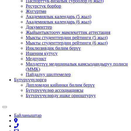
Паспорттук-визалык суроолор (6 жыл)
Ресурстук борбор
Жүгүртмө
Академиялык календарь (5 жыл)
Академиялык календарь (6 жыл)
Документтер
Жыйынтыктоочу мамлекеттик аттестация
Мыкты студенттердин рейтинги (5 жыл)
Мыкты студенттердин рейтинги (6 жыл)
Инклюзивдик билим берүү
Ишеним кутусу
Медпункт
Милдеттүү медициналык камсыздандыруу полиси
(ММК)
Пайдалуу шилтемелер
Бүтүрүүчүлөргө
Дипломдон кийинки билим берүү
Бүтүрүүчүлөр ассоциациясы
Бүтүрүүчүлөрдү ишке орноштуруу
Байланыштар