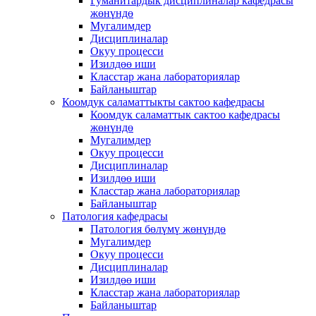
Гуманитардык дисциплиналар кафедрасы
жөнүндө
Мугалимдер
Дисциплиналар
Окуу процесси
Изилдөө иши
Класстар жана лабораториялар
Байланыштар
Коомдук саламаттыкты сактоо кафедрасы
Коомдук саламаттык сактоо кафедрасы
жөнүндө
Мугалимдер
Окуу процесси
Дисциплиналар
Изилдөө иши
Класстар жана лабораториялар
Байланыштар
Патология кафедрасы
Патология бөлүмү жөнүндө
Мугалимдер
Окуу процесси
Дисциплиналар
Изилдөө иши
Класстар жана лабораториялар
Байланыштар