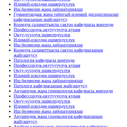
Илимий-изилдөө ишмердүүлүк
Иш бөлмөлөр жана лабораториялар
Гуманитардык жана табигый-илимий дисциплиналар
кафедрасынын жайгашуусу
Коомдук саламаттыкты сактоо кафедрасы жөнүндө
Профессордук-окутуучулук курам
Окуу-усулдук ишмсердүүлүк
Илимий-изилдөө ишмердүүлүк
Иш бөлмөлөр жана лабораториялар
Коомдук саламаттыкты сактоо кафедрасынын
жайгашуусу
Патология кафедрасы жөнүндө
Профессордук-окутуучулук курам
Окуу-усулдук ишмсердүүлүк
Илимий-изилдөө ишмердүүлүк
Иш бөлмөлөр жана лабораториялар
Патологи кафедрасынын жайгашуусу
Акушердик жана гинекология кафедрасы жөнүндө
Профессордук-окутуучулук курам
Окуу-усулдук ишмсердүүлүк
Илимий-изилдөө ишмердүүлүк
Иш бөлмөлөр жана лабораториялар
Акушердик жана гинекология кафедрасынын
жайгашуусу
Атайын клиникалык дисциплиналар кафедрасы