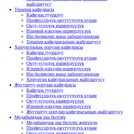
жайгашуусу
Терапия кафедрасы
Кафедра тууралуу
Профессордук-окутуучулук курам
Окуу-усулдук ишмердүүлүк
Илимий-изилдөө ишмердүүлүк
Иш бөлмөлөр жана лабораториялар
Терапия кафедрасынын жайгашуусу
Хирургиялык оорулар кафедрасы
Кафедра тууралуу
Профессордук-окутуучулук курам
Окуу-усулдук ишмердүүлүк
Илимий-изилдөө ишмердүүлүк
Иш бөлмөлөр жана лабораториялар
Хирургия кафедрасынын жайгашуусу
Жугуштуу оорулар кафедрасы
Кафедра тууралуу
Профессордук-окутуучулук курам
Окуу-усулдук ишмердүүлүк
Илимий-изилдөө ишмердүүлүк
Жугуштуу оорулар кафедрасынын жайгашуусу
Медайымдык иш бөлүмү
Медайымдык иш бөлүмү жөнүндө
Профессордук-окутуучулук курам
Окуу-усулдук ишмердүүлүк