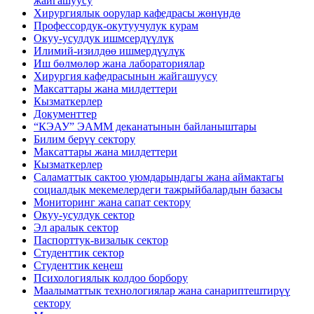
жайгашуусу
Хирургиялык оорулар кафедрасы жөнүндө
Профессордук-окутуучулук курам
Окуу-усулдук ишмсердүүлүк
Илимий-изилдөө ишмердүүлүк
Иш бөлмөлөр жана лабораториялар
Хирургия кафедрасынын жайгашуусу
Максаттары жана милдеттери
Кызматкерлер
Документтер
“КЭАУ” ЭАММ деканатынын байланыштары
Билим берүү сектору
Максаттары жана милдеттери
Кызматкерлер
Саламаттык сактоо уюмдарындагы жана аймактагы
социалдык мекемелердеги тажрыйбалардын базасы
Мониторинг жана сапат сектору
Окуу-усулдук сектор
Эл аралык сектор
Паспорттук-визалык сектор
Студенттик сектор
Студенттик кеңеш
Психологиялык колдоо борбору
Маалыматтык технологиялар жана санариптештирүү
сектору