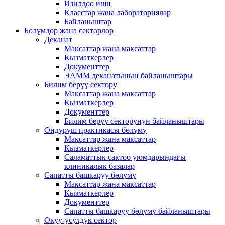
Изилдөө иши
Класстар жана лабораториялар
Байланыштар
Бөлүмдөр жана секторлор
Деканат
Максаттар жана максаттар
Кызматкерлер
Документтер
ЭАММ деканатынын байланыштары
Билим берүү сектору
Максаттар жана максаттар
Кызматкерлер
Документтер
Билим берүү секторунун байланыштары
Өндүрүш практикасы бөлүмү
Максаттар жана максаттар
Кызматкерлер
Саламаттык сактоо уюмдарындагы
клиникалык базалар
Сапатты башкаруу бөлүмү
Максаттар жана максаттар
Кызматкерлер
Документтер
Сапатты башкаруу бөлүмү байланыштары
Окуу-усулдук сектор