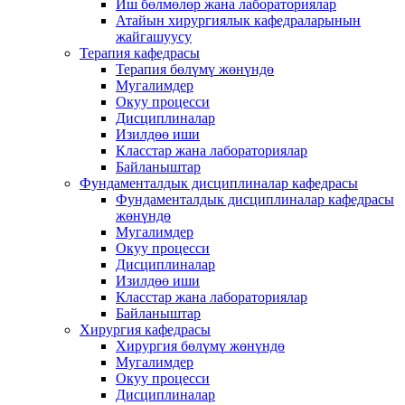
Иш бөлмөлөр жана лабораториялар
Атайын хирургиялык кафедраларынын
жайгашуусу
Терапия кафедрасы
Терапия бөлүмү жөнүндө
Мугалимдер
Окуу процесси
Дисциплиналар
Изилдөө иши
Класстар жана лабораториялар
Байланыштар
Фундаменталдык дисциплиналар кафедрасы
Фундаменталдык дисциплиналар кафедрасы
жөнүндө
Мугалимдер
Окуу процесси
Дисциплиналар
Изилдөө иши
Класстар жана лабораториялар
Байланыштар
Хирургия кафедрасы
Хирургия бөлүмү жөнүндө
Мугалимдер
Окуу процесси
Дисциплиналар