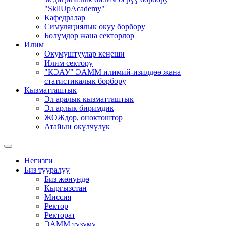
"SkllUpAcademy"
Кафедралар
Симуляциялык окуу борбору
Бөлүмдөр жана секторлор
Илим
Окумуштуулар кеңеши
Илим сектору
"КЭАУ" ЭАММ илимий-изилдөө жана
статистикалык борбору
Кызматташтык
Эл аралык кызматташтык
Эл арлык биримдик
ЖОЖдор, өнөктөштөр
Атайын өкүлчүлүк
Негизги
Биз тууралуу
Биз жөнүндө
Кыргызстан
Миссия
Ректор
Ректорат
ЭАММ түзүмү