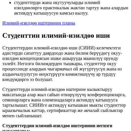
студенттерди жана окутуучуларды илимий
изилдөөлөргө практикалык жактан тартуу жана алардын
активдүү катышуусун камсыз кылуу.
Илимий-изилдөө иштеринин планы
Студенттин илимий-изилдөө иши
Студенттердин илимий-изилдөө иши (СИИИ) келечектеги
адистерди сапаттуу даярдоодо жана билим берүүдөгү окуу-
изилдөө концепциясын ишке ашырууда маанилүү орунду
ээлейт. Негизги билимдерден тышкары, студенттер окуу
процессинде алардын чыгармачыл ой жүгүртүүсүн жана өз
алдынчалуулугун өнүктүрүүгө көмөктөшүүчү ар түрдүү
көндүмдөргө ээ болушат.
Студенттерди илимий-изилдөө иштерине кызыктыруу
максатында алар жыл сайын өткөрүлүүчү конференцияларга,
семинарларга жана олимпиадаларга активдүү катышууга
тартылышат. СИИИге активдүү катышкан мыкты студенттер
ыраазычылык каттар, сертификаттар же акчалай сыйлыктар
менен сыйланышат.
Студенттердин илимий-изилдөө иштеринин негизги
максаттары: