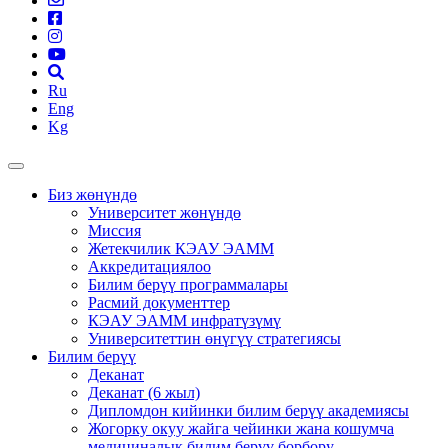
Ru
Eng
Kg
Биз жөнүндө
Университет жөнүндө
Миссия
Жетекчилик КЭАУ ЭАММ
Аккредитациялоо
Билим берүү программалары
Расмий документтер
КЭАУ ЭАММ инфратүзүмү
Университеттин өнүгүү стратегиясы
Билим берүү
Деканат
Деканат (6 жыл)
Дипломдон кийинки билим берүү академиясы
Жогорку окуу жайга чейинки жана кошумча
медициналык билим берүү борбору