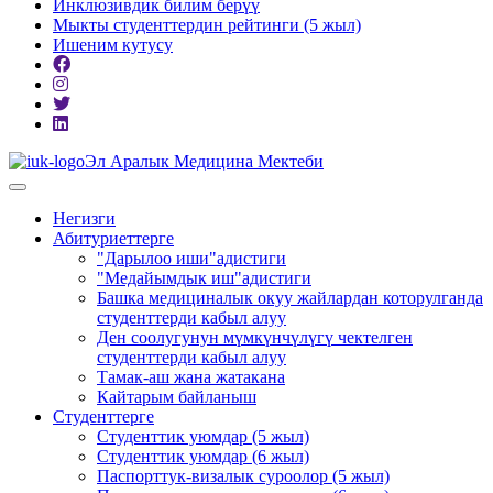
Инклюзивдик билим берүү
Мыкты студенттердин рейтинги (5 жыл)
Ишеним кутусу
Эл Аралык Медицина Мектеби
Негизги
Абитуриеттерге
"Дарылоо иши"адистиги
"Медайымдык иш"адистиги
Башка медициналык окуу жайлардан которулганда
студенттерди кабыл алуу
Ден соолугунун мүмкүнчүлүгү чектелген
студенттерди кабыл алуу
Тамак-аш жана жатакана
Кайтарым байланыш
Студенттерге
Студенттик уюмдар (5 жыл)
Студенттик уюмдар (6 жыл)
Паспорттук-визалык суроолор (5 жыл)