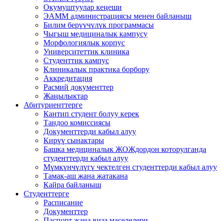
Окумуштуулар кеңеши
ЭАММ администрациясы менен байланыш
Билим берүүчүлүк программасы
Чыгыш медициналык кампусу
Морфологиялык корпус
Университеттик клиника
Студенттик кампус
Клиникалык практика борбору
Аккредитация
Расмий документтер
Жаңылыктар
Абитуриенттерге
Кантип студент болуу керек
Тандоо комиссиясы
Документтерди кабыл алуу
Кирүү сынактары
Башка медициналык ЖОЖдордон которулганда
студенттерди кабыл алуу
Мүмкүнчүлүгү чектелген студенттерди кабыл алуу
Тамак-аш жана жатакана
Кайра байланыш
Студенттерге
Расписание
Документтер
Паспорт жана виза маселелери