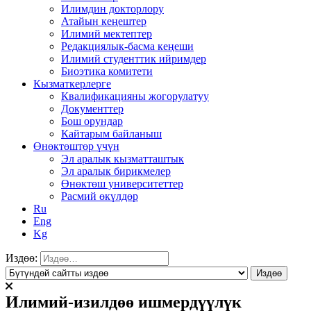
Илимдин докторлору
Атайын кеңештер
Илимий мектептер
Редакциялык-басма кеңеши
Илимий студенттик ийримдер
Биоэтика комитети
Кызматкерлерге
Квалификацияны жогорулатуу
Документтер
Бош орундар
Кайтарым байланыш
Өнөктөштөр үчүн
Эл аралык кызматташтык
Эл аралык бирикмелер
Өнөктөш университеттер
Расмий өкүлдөр
Ru
Eng
Kg
Издөө:
Илимий-изилдөө ишмердүүлүк