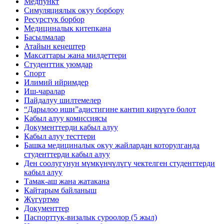
Медпункт
Симуляциялык окуу борбору
Ресурстук борбор
Медициналык китепкана
Басылмалар
Атайын кеңештер
Максаттары жана милдеттери
Студенттик уюмдар
Спорт
Илимий ийримдер
Иш-чаралар
Пайдалуу шилтемелер
“Дарылоо иши”адистигине кантип кирүүгө болот
Кабыл алуу комиссиясы
Документтерди кабыл алуу
Кабыл алуу тесттери
Башка медициналык окуу жайлардан которулганда
студенттерди кабыл алуу
Ден соолугунун мүмкүнчүлүгү чектелген студенттерди
кабыл алуу
Тамак-аш жана жатакана
Кайтарым байланыш
Жүгүртмө
Документтер
Паспорттук-визалык суроолор (5 жыл)