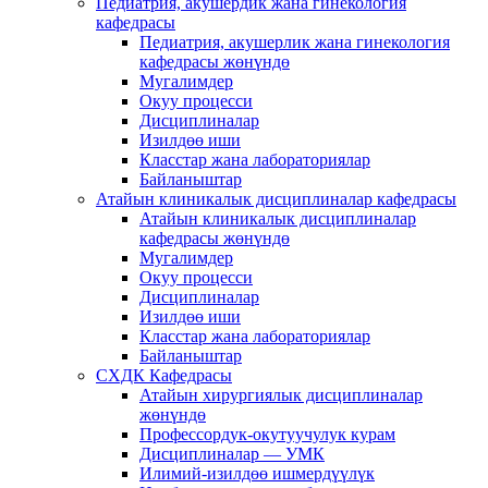
Педиатрия, акушердик жана гинекология
кафедрасы
Педиатрия, акушерлик жана гинекология
кафедрасы жөнүндө
Мугалимдер
Окуу процесси
Дисциплиналар
Изилдөө иши
Класстар жана лабораториялар
Байланыштар
Атайын клиникалык дисциплиналар кафедрасы
Атайын клиникалык дисциплиналар
кафедрасы жөнүндө
Мугалимдер
Окуу процесси
Дисциплиналар
Изилдөө иши
Класстар жана лабораториялар
Байланыштар
СХДК Кафедрасы
Атайын хирургиялык дисциплиналар
жөнүндө
Профессордук-окутуучулук курам
Дисциплиналар — УМК
Илимий-изилдөө ишмердүүлүк