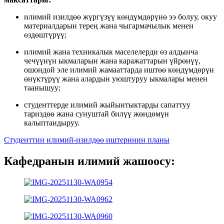
илимий изилдөө жүргүзүү көндүмдөрүнө ээ болуу, окуу
материалдарын терең жана чыгармачылык менен
өздөштүрүү;
илимий жана техникалык маселелерди өз алдынча
чечүүнүн ыкмаларын жана каражаттарын үйрөнүү,
ошондой эле илимий жамааттарда иштөө көндүмдөрүн
өнүктүрүү жана алардын уюштуруу ыкмалары менен
таанышуу;
студенттерде илимий жыйынтыктарды сапаттуу
тариздөө жана сунуштай билүү жөндөмүн
калыптандыруу.
Студенттин илимий-изилдөө иштеринин планы
Кафедранын илимий жашоосу: