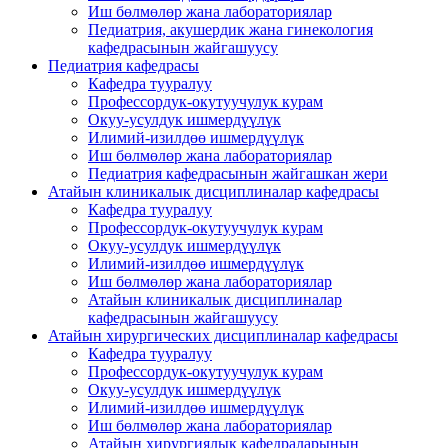
Иш бөлмөлөр жана лабораториялар
Педиатрия, акушердик жана гинекология
кафедрасынын жайгашуусу
Педиатрия кафедрасы
Кафедра тууралуу
Профессордук-окутуучулук курам
Окуу-усулдук ишмердүүлүк
Илимий-изилдөө ишмердүүлүк
Иш бөлмөлөр жана лабораториялар
Педиатрия кафедрасынын жайгашкан жери
Атайын клиникалык дисциплиналар кафедрасы
Кафедра тууралуу
Профессордук-окутуучулук курам
Окуу-усулдук ишмердүүлүк
Илимий-изилдөө ишмердүүлүк
Иш бөлмөлөр жана лабораториялар
Атайын клиникалык дисциплиналар
кафедрасынын жайгашуусу
Атайын хирургических дисциплиналар кафедрасы
Кафедра тууралуу
Профессордук-окутуучулук курам
Окуу-усулдук ишмердүүлүк
Илимий-изилдөө ишмердүүлүк
Иш бөлмөлөр жана лабораториялар
Атайын хирургиялык кафедраларынын