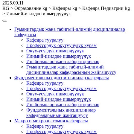
2025.09.11
КG
>
Образование-kg
>
Кафедры-kg
>
Кафедра Педиатрии-kg
>
Илимий-изилдөө ишмердүүлүк
Гуманитардык жана табигый-илимий дисциплиналар
кафедрасы
Кафедра тууралуу
Профессордук-окутуучулук курам
Окуу-усулдук ишмердүүлүк
Илимий-изилдөө ишмердүүлүк
Иш бөлмөлөр жана лабораториялар
Гуманитардык жана табигый-илимий
дисциплиналар кафедрасынын жайгашуусу
Фундаментальных дисциплиналар кафедрасы
Кафедра тууралуу
Профессордук-окутуучулук курам
Окуу-усулдук ишмердүүлүк
Илимий-изилдөө ишмердүүлүк
Иш бөлмөлөр жана лабораториялар
Фундаментальных дисциплинлар
кафедраларынын жайгашуусу
Макро и микроанатомия кафедрасы
Кафедра тууралуу
Профессордук-окутуучулук курам