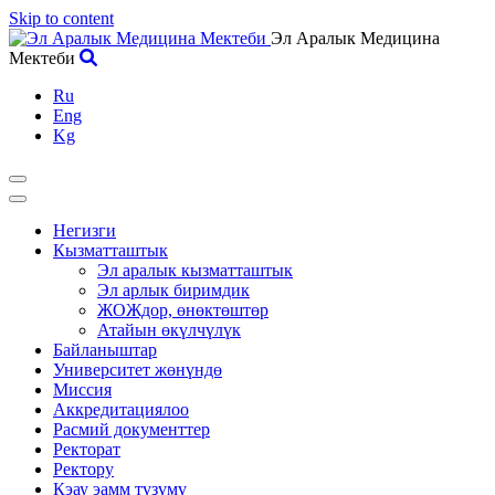
Skip to content
Эл Аралык Медицина
Мектеби
Ru
Eng
Kg
Негизги
Кызматташтык
Эл аралык кызматташтык
Эл арлык биримдик
ЖОЖдор, өнөктөштөр
Атайын өкүлчүлүк
Байланыштар
Университет жөнүндө
Миссия
Аккредитациялоо
Расмий документтер
Ректорат
Ректору
Кэау эамм түзүмү