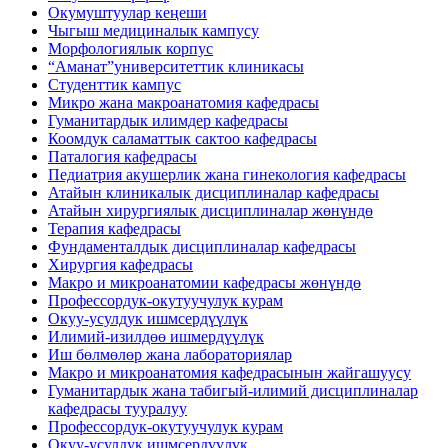
Окумуштуулар кеңеши
Чыгыш медициналык кампусу
Морфологиялык корпус
“Аманат”университеттик клиникасы
Студенттик кампус
Микро жана макроанатомия кафедрасы
Гуманитардык илимдер кафедрасы
Коомдук саламаттык сактоо кафедрасы
Паталогия кафедрасы
Педиатрия акушерлик жана гинекология кафедрасы
Атайын клиникалык дисциплиналар кафедрасы
Атайын хирургиялык дисциплиналар жөнүндө
Терапия кафедрасы
Фундаменталдык дисциплиналар кафедрасы
Хирургия кафедрасы
Макро и микроанатомии кафедрасы жөнүндө
Профессордук-окутуучулук курам
Окуу-усулдук ишмсердүүлүк
Илимий-изилдөө ишмердүүлүк
Иш бөлмөлөр жана лабораториялар
Макро и микроанатомия кафедрасынын жайгашуусу
Гуманитардык жана табигый-илимий дисциплиналар
кафедрасы тууралуу
Профессордук-окутуучулук курам
Окуу-усулдук ишмсердүүлүк