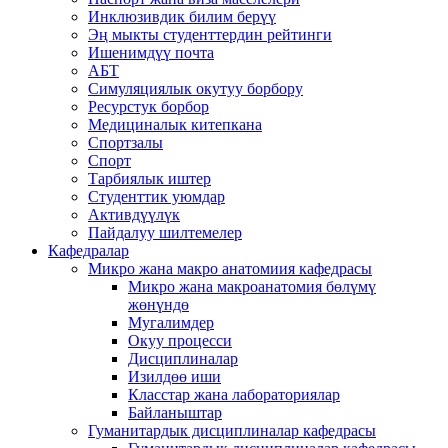
Инклюзивдик билим берүү
Эң мыкты студенттердин рейтинги
Ишенимдүү почта
АБТ
Симуляциялык окутуу борбору
Ресурстук борбор
Медициналык китепкана
Спортзалы
Спорт
Тарбиялык иштер
Студенттик уюмдар
Активдүүлүк
Пайдалуу шилтемелер
Кафедралар
Микро жана макро анатомиия кафедрасы
Микро жана макроанатомия бөлүмү
жөнүндө
Мугалимдер
Окуу процесси
Дисциплиналар
Изилдөө иши
Класстар жана лабораториялар
Байланыштар
Гуманитардык дисциплиналар кафедрасы