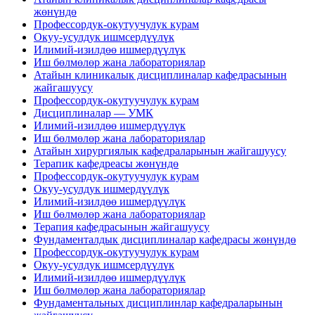
жөнүндө
Профессордук-окутуучулук курам
Окуу-усулдук ишмсердүүлүк
Илимий-изилдөө ишмердүүлүк
Иш бөлмөлөр жана лабораториялар
Атайын клиникалык дисциплиналар кафедрасынын
жайгашуусу
Профессордук-окутуучулук курам
Дисциплиналар — УМК
Илимий-изилдөө ишмердүүлүк
Иш бөлмөлөр жана лабораториялар
Атайын хирургиялык кафедраларынын жайгашуусу
Терапик кафедреасы жөнүндө
Профессордук-окутуучулук курам
Окуу-усулдук ишмердүүлүк
Илимий-изилдөө ишмердүүлүк
Иш бөлмөлөр жана лабораториялар
Терапия кафедрасынын жайгашуусу
Фундаменталдык дисциплиналар кафедрасы жөнүндө
Профессордук-окутуучулук курам
Окуу-усулдук ишмсердүүлүк
Илимий-изилдөө ишмердүүлүк
Иш бөлмөлөр жана лабораториялар
Фундаментальных дисциплинлар кафедраларынын