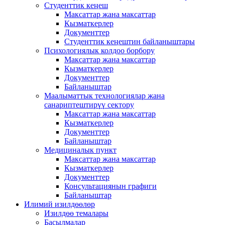
Студенттик кеңеш
Максаттар жана максаттар
Кызматкерлер
Документтер
Студенттик кеңештин байланыштары
Психологиялык колдоо борбору
Максаттар жана максаттар
Кызматкерлер
Документтер
Байланыштар
Маалыматтык технологиялар жана
санариптештирүү сектору
Максаттар жана максаттар
Кызматкерлер
Документтер
Байланыштар
Медициналык пункт
Максаттар жана максаттар
Кызматкерлер
Документтер
Консультациянын графиги
Байланыштар
Илимий изилдөөлөр
Изилдөө темалары
Басылмалар