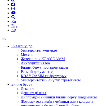
Ru
Eng
Kg
Биз жөнүндө
Университет жөнүндө
Миссия
Жетекчилик КЭАУ ЭАММ
Аккредитациялоо
Билим берүү программалары
Расмий документтер
КЭАУ ЭАММ инфратүзүмү
Университеттин өнүгүү стратегиясы
Билим берүү
Деканат
Деканат (6 жыл)
Дипломдон кийинки билим берүү академиясы
Жогорку окуу жайга чейинки жана кошумча
медициналык билим берүү борбору