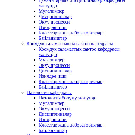
Гуманитардык дисциплиналар кафедрасы
жөнүндө
Мугалимдер
Дисциплиналар
Окуу процесси
Изилдөө иши
Класстар жана лабораториялар
Байланыштар
Коомдук саламаттыкты сактоо кафедрасы
Коомдук саламаттык сактоо кафедрасы
жөнүндө
Мугалимдер
Окуу процесси
Дисциплиналар
Изилдөө иши
Класстар жана лабораториялар
Байланыштар
Патология кафедрасы
Патология бөлүмү жөнүндө
Мугалимдер
Окуу процесси
Дисциплиналар
Изилдөө иши
Класстар жана лабораториялар
Байланыштар