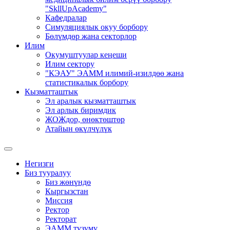
"SkllUpAcademy"
Кафедралар
Симуляциялык окуу борбору
Бөлүмдөр жана секторлор
Илим
Окумуштуулар кеңеши
Илим сектору
"КЭАУ" ЭАММ илимий-изилдөө жана
статистикалык борбору
Кызматташтык
Эл аралык кызматташтык
Эл арлык биримдик
ЖОЖдор, өнөктөштөр
Атайын өкүлчүлүк
Негизги
Биз тууралуу
Биз жөнүндө
Кыргызстан
Миссия
Ректор
Ректорат
ЭАММ түзүмү