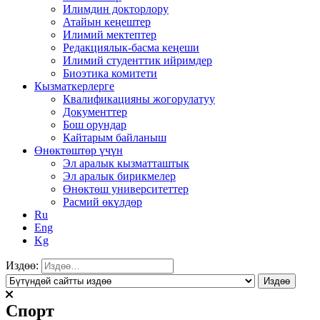
Илимдин докторлору
Атайын кеңештер
Илимий мектептер
Редакциялык-басма кеңеши
Илимий студенттик ийримдер
Биоэтика комитети
Кызматкерлерге
Квалификацияны жогорулатуу
Документтер
Бош орундар
Кайтарым байланыш
Өнөктөштөр үчүн
Эл аралык кызматташтык
Эл аралык бирикмелер
Өнөктөш университеттер
Расмий өкүлдөр
Ru
Eng
Kg
Издөө:
Спорт