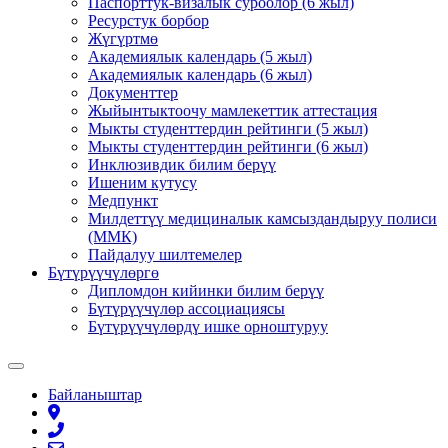
Паспорттук-визалык суроолор (6 жыл)
Ресурстук борбор
Жүгүртмө
Академиялык календарь (5 жыл)
Академиялык календарь (6 жыл)
Документтер
Жыйынтыктоочу мамлекеттик аттестация
Мыкты студенттердин рейтинги (5 жыл)
Мыкты студенттердин рейтинги (6 жыл)
Инклюзивдик билим берүү
Ишеним кутусу
Медпункт
Милдеттүү медициналык камсыздандыруу полиси
(ММК)
Пайдалуу шилтемелер
Бүтүрүүчүлөргө
Дипломдон кийинки билим берүү
Бүтүрүүчүлөр ассоциациясы
Бүтүрүүчүлөрдү ишке орноштуруу
Байланыштар