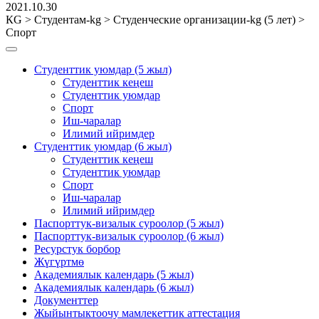
2021.10.30
КG
>
Студентам-kg
>
Студенческие организации-kg (5 лет)
>
Спорт
Студенттик уюмдар (5 жыл)
Студенттик кеңеш
Студенттик уюмдар
Спорт
Иш-чаралар
Илимий ийримдер
Студенттик уюмдар (6 жыл)
Студенттик кеңеш
Студенттик уюмдар
Спорт
Иш-чаралар
Илимий ийримдер
Паспорттук-визалык суроолор (5 жыл)
Паспорттук-визалык суроолор (6 жыл)
Ресурстук борбор
Жүгүртмө
Академиялык календарь (5 жыл)
Академиялык календарь (6 жыл)
Документтер
Жыйынтыктоочу мамлекеттик аттестация