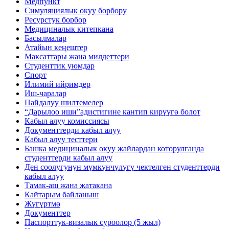
Медпункт
Симуляциялык окуу борбору
Ресурстук борбор
Медициналык китепкана
Басылмалар
Атайын кеңештер
Максаттары жана милдеттери
Студенттик уюмдар
Спорт
Илимий ийримдер
Иш-чаралар
Пайдалуу шилтемелер
“Дарылоо иши”адистигине кантип кирүүгө болот
Кабыл алуу комиссиясы
Документтерди кабыл алуу
Кабыл алуу тесттери
Башка медициналык окуу жайлардан которулганда
студенттерди кабыл алуу
Ден соолугунун мүмкүнчүлүгү чектелген студенттерди
кабыл алуу
Тамак-аш жана жатакана
Кайтарым байланыш
Жүгүртмө
Документтер
Паспорттук-визалык суроолор (5 жыл)