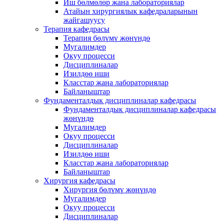
Иш бөлмөлөр жана лабораториялар
Атайын хирургиялык кафедраларынын
жайгашуусу
Терапия кафедрасы
Терапия бөлүмү жөнүндө
Мугалимдер
Окуу процесси
Дисциплиналар
Изилдөө иши
Класстар жана лабораториялар
Байланыштар
Фундаменталдык дисциплиналар кафедрасы
Фундаменталдык дисциплиналар кафедрасы
жөнүндө
Мугалимдер
Окуу процесси
Дисциплиналар
Изилдөө иши
Класстар жана лабораториялар
Байланыштар
Хирургия кафедрасы
Хирургия бөлүмү жөнүндө
Мугалимдер
Окуу процесси
Дисциплиналар