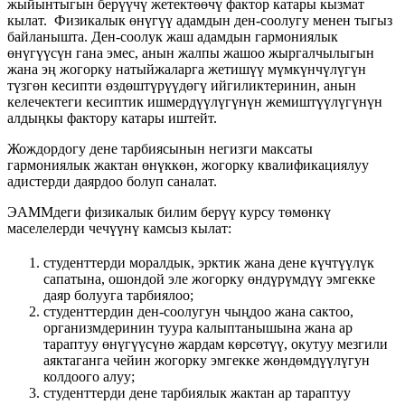
жыйынтыгын берүүчү жетектөөчү фактор катары кызмат
кылат. Физикалык өнүгүү адамдын ден-соолугу менен тыгыз
байланышта. Ден-соолук жаш адамдын гармониялык
өнүгүүсүн гана эмес, анын жалпы жашоо жыргалчылыгын
жана эң жогорку натыйжаларга жетишүү мүмкүнчүлүгүн
түзгөн кесипти өздөштүрүүдөгү ийгиликтеринин, анын
келечектеги кесиптик ишмердүүлүгүнүн жемиштүүлүгүнүн
алдыңкы фактору катары иштейт.
Жождордогу дене тарбиясынын негизги максаты
гармониялык жактан өнүккөн, жогорку квалификациялуу
адистерди даярдоо болуп саналат.
ЭАММдеги физикалык билим берүү курсу төмөнкү
маселелерди чечүүнү камсыз кылат:
студенттерди моралдык, эрктик жана дене күчтүүлүк
сапатына, ошондой эле жогорку өндүрүмдүү эмгекке
даяр болууга тарбиялоо;
студенттердин ден-соолугун чыңдоо жана сактоо,
организмдеринин туура калыптанышына жана ар
тараптуу өнүгүүсүнө жардам көрсөтүү, окутуу мезгили
аяктаганга чейин жогорку эмгекке жөндөмдүүлүгун
колдоого алуу;
студенттерди дене тарбиялык жактан ар тараптуу