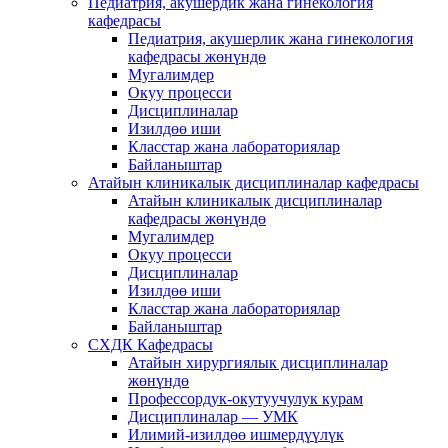
Педиатрия, акушердик жана гинекология
кафедрасы
Педиатрия, акушерлик жана гинекология
кафедрасы жөнүндө
Мугалимдер
Окуу процесси
Дисциплиналар
Изилдөө иши
Класстар жана лабораториялар
Байланыштар
Атайын клиникалык дисциплиналар кафедрасы
Атайын клиникалык дисциплиналар
кафедрасы жөнүндө
Мугалимдер
Окуу процесси
Дисциплиналар
Изилдөө иши
Класстар жана лабораториялар
Байланыштар
СХДК Кафедрасы
Атайын хирургиялык дисциплиналар
жөнүндө
Профессордук-окутуучулук курам
Дисциплиналар — УМК
Илимий-изилдөө ишмердүүлүк