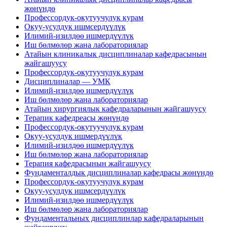
жөнүндө
Профессордук-окутуучулук курам
Окуу-усулдук ишмсердүүлүк
Илимий-изилдөө ишмердүүлүк
Иш бөлмөлөр жана лабораториялар
Атайын клиникалык дисциплиналар кафедрасынын
жайгашуусу
Профессордук-окутуучулук курам
Дисциплиналар — УМК
Илимий-изилдөө ишмердүүлүк
Иш бөлмөлөр жана лабораториялар
Атайын хирургиялык кафедраларынын жайгашуусу
Терапик кафедреасы жөнүндө
Профессордук-окутуучулук курам
Окуу-усулдук ишмердүүлүк
Илимий-изилдөө ишмердүүлүк
Иш бөлмөлөр жана лабораториялар
Терапия кафедрасынын жайгашуусу
Фундаменталдык дисциплиналар кафедрасы жөнүндө
Профессордук-окутуучулук курам
Окуу-усулдук ишмсердүүлүк
Илимий-изилдөө ишмердүүлүк
Иш бөлмөлөр жана лабораториялар
Фундаментальных дисциплинлар кафедраларынын