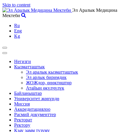
Skip to content
Эл Аралык Медицина
Мектеби
Ru
Eng
Kg
Негизги
Кызматташтык
Эл аралык кызматташтык
Эл арлык биримдик
ЖОЖдор, өнөктөштөр
Атайын өкүлчүлүк
Байланыштар
Университет жөнүндө
Миссия
Аккредитациялоо
Расмий документтер
Ректорат
Ректору
Кэау эамм түзүмү