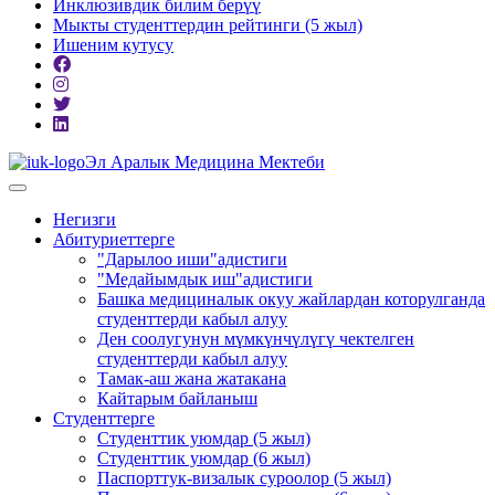
Инклюзивдик билим берүү
Мыкты студенттердин рейтинги (5 жыл)
Ишеним кутусу
Эл Аралык Медицина Мектеби
Негизги
Абитуриеттерге
"Дарылоо иши"адистиги
"Медайымдык иш"адистиги
Башка медициналык окуу жайлардан которулганда
студенттерди кабыл алуу
Ден соолугунун мүмкүнчүлүгү чектелген
студенттерди кабыл алуу
Тамак-аш жана жатакана
Кайтарым байланыш
Студенттерге
Студенттик уюмдар (5 жыл)
Студенттик уюмдар (6 жыл)
Паспорттук-визалык суроолор (5 жыл)