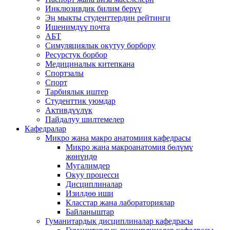
Инклюзивдик билим берүү
Эң мыкты студенттердин рейтинги
Ишенимдүү почта
АБТ
Симуляциялык окутуу борбору
Ресурстук борбор
Медициналык китепкана
Спортзалы
Спорт
Тарбиялык иштер
Студенттик уюмдар
Активдүүлүк
Пайдалуу шилтемелер
Кафедралар
Микро жана макро анатомиия кафедрасы
Микро жана макроанатомия бөлүмү
жөнүндө
Мугалимдер
Окуу процесси
Дисциплиналар
Изилдөө иши
Класстар жана лабораториялар
Байланыштар
Гуманитардык дисциплиналар кафедрасы