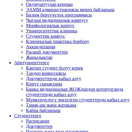
Окумуштуулар кеңеши
ЭАММ администрациясы менен байланыш
Билим берүүчүлүк программасы
Чыгыш медициналык кампусу
Морфологиялык корпус
Университеттик клиника
Студенттик кампус
Клиникалык практика борбору
Аккредитация
Расмий документтер
Жаңылыктар
Абитуриенттерге
Кантип студент болуу керек
Тандоо комиссиясы
Документтерди кабыл алуу
Кирүү сынактары
Башка медициналык ЖОЖдордон которулганда
студенттерди кабыл алуу
Мүмкүнчүлүгү чектелген студенттерди кабыл алуу
Тамак-аш жана жатакана
Кайра байланыш
Студенттерге
Расписание
Документтер
Паспорт жана виза маселелери