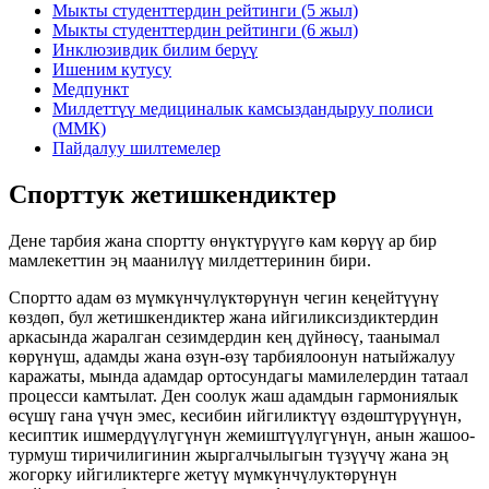
Мыкты студенттердин рейтинги (5 жыл)
Мыкты студенттердин рейтинги (6 жыл)
Инклюзивдик билим берүү
Ишеним кутусу
Медпункт
Милдеттүү медициналык камсыздандыруу полиси
(ММК)
Пайдалуу шилтемелер
Спорттук жетишкендиктер
Дене тарбия жана спортту өнүктүрүүгө кам көрүү ар бир
мамлекеттин эң маанилүү милдеттеринин бири.
Спортто адам өз мүмкүнчүлүктөрүнүн чегин кеңейтүүнү
көздөп, бул жетишкендиктер жана ийгиликсиздиктердин
аркасында жаралган сезимдердин кең дүйнөсү, таанымал
көрүнүш, адамды жана өзүн-өзү тарбиялоонун натыйжалуу
каражаты, мында адамдар ортосундагы мамилелердин татаал
процесси камтылат. Ден соолук жаш адамдын гармониялык
өсүшү гана үчүн эмес, кесибин ийгиликтүү өздөштүрүүнүн,
кесиптик ишмердүүлүгүнүн жемиштүүлүгүнүн, анын жашоо-
турмуш тиричилигинин жыргалчылыгын түзүүчү жана эң
жогорку ийгиликтерге жетүү мүмкүнчүлуктөрүнүн