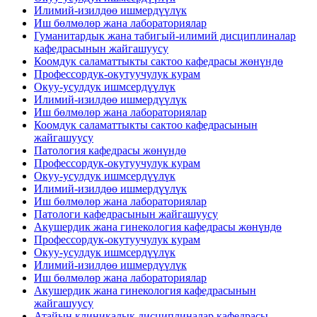
Илимий-изилдөө ишмердүүлүк
Иш бөлмөлөр жана лабораториялар
Гуманитардык жана табигый-илимий дисциплиналар
кафедрасынын жайгашуусу
Коомдук саламаттыкты сактоо кафедрасы жөнүндө
Профессордук-окутуучулук курам
Окуу-усулдук ишмсердүүлүк
Илимий-изилдөө ишмердүүлүк
Иш бөлмөлөр жана лабораториялар
Коомдук саламаттыкты сактоо кафедрасынын
жайгашуусу
Патология кафедрасы жөнүндө
Профессордук-окутуучулук курам
Окуу-усулдук ишмсердүүлүк
Илимий-изилдөө ишмердүүлүк
Иш бөлмөлөр жана лабораториялар
Патологи кафедрасынын жайгашуусу
Акушердик жана гинекология кафедрасы жөнүндө
Профессордук-окутуучулук курам
Окуу-усулдук ишмсердүүлүк
Илимий-изилдөө ишмердүүлүк
Иш бөлмөлөр жана лабораториялар
Акушердик жана гинекология кафедрасынын
жайгашуусу
Атайын клиникалык дисциплиналар кафедрасы