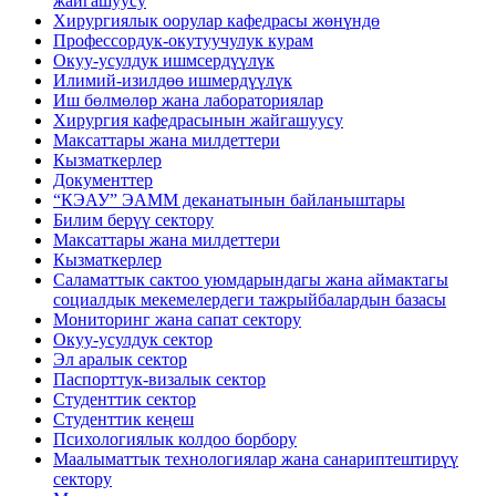
жайгашуусу
Хирургиялык оорулар кафедрасы жөнүндө
Профессордук-окутуучулук курам
Окуу-усулдук ишмсердүүлүк
Илимий-изилдөө ишмердүүлүк
Иш бөлмөлөр жана лабораториялар
Хирургия кафедрасынын жайгашуусу
Максаттары жана милдеттери
Кызматкерлер
Документтер
“КЭАУ” ЭАММ деканатынын байланыштары
Билим берүү сектору
Максаттары жана милдеттери
Кызматкерлер
Саламаттык сактоо уюмдарындагы жана аймактагы
социалдык мекемелердеги тажрыйбалардын базасы
Мониторинг жана сапат сектору
Окуу-усулдук сектор
Эл аралык сектор
Паспорттук-визалык сектор
Студенттик сектор
Студенттик кеңеш
Психологиялык колдоо борбору
Маалыматтык технологиялар жана санариптештирүү
сектору