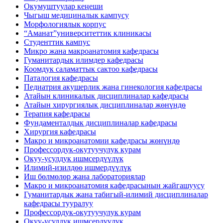
Окумуштуулар кеңеши
Чыгыш медициналык кампусу
Морфологиялык корпус
“Аманат”университеттик клиникасы
Студенттик кампус
Микро жана макроанатомия кафедрасы
Гуманитардык илимдер кафедрасы
Коомдук саламаттык сактоо кафедрасы
Паталогия кафедрасы
Педиатрия акушерлик жана гинекология кафедрасы
Атайын клиникалык дисциплиналар кафедрасы
Атайын хирургиялык дисциплиналар жөнүндө
Терапия кафедрасы
Фундаменталдык дисциплиналар кафедрасы
Хирургия кафедрасы
Макро и микроанатомии кафедрасы жөнүндө
Профессордук-окутуучулук курам
Окуу-усулдук ишмсердүүлүк
Илимий-изилдөө ишмердүүлүк
Иш бөлмөлөр жана лабораториялар
Макро и микроанатомия кафедрасынын жайгашуусу
Гуманитардык жана табигый-илимий дисциплиналар
кафедрасы тууралуу
Профессордук-окутуучулук курам
Окуу-усулдук ишмсердүүлүк