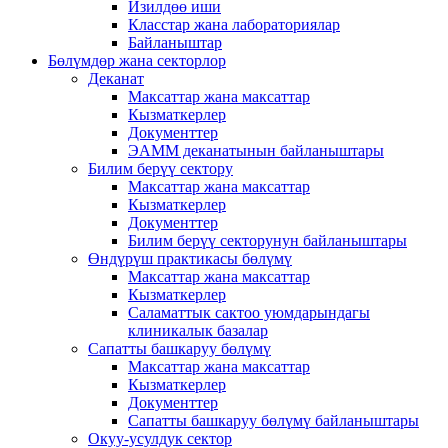
Изилдөө иши
Класстар жана лабораториялар
Байланыштар
Бөлүмдөр жана секторлор
Деканат
Максаттар жана максаттар
Кызматкерлер
Документтер
ЭАММ деканатынын байланыштары
Билим берүү сектору
Максаттар жана максаттар
Кызматкерлер
Документтер
Билим берүү секторунун байланыштары
Өндүрүш практикасы бөлүмү
Максаттар жана максаттар
Кызматкерлер
Саламаттык сактоо уюмдарындагы
клиникалык базалар
Сапатты башкаруу бөлүмү
Максаттар жана максаттар
Кызматкерлер
Документтер
Сапатты башкаруу бөлүмү байланыштары
Окуу-усулдук сектор