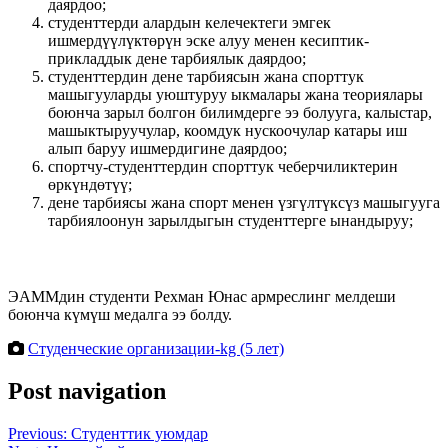
даярдоо;
студенттерди алардын келечектеги эмгек
ишмердүүлүктөрүн эске алуу менен кесиптик-
прикладдык дене тарбиялык даярдоо;
студенттердин дене тарбиясын жана спорттук
машыгууларды уюштуруу ыкмалары жана теориялары
боюнча зарыл болгон билимдерге ээ болууга, калыстар,
машыктыруучулар, коомдук нускоочулар катары иш
алып баруу ишмердигине даярдоо;
спортчу-студенттердин спорттук чеберчиликтерин
өркүндөтүү;
дене тарбиясы жана спорт менен үзгүлтүксүз машыгууга
тарбиялоонун зарылдыгын студенттерге ынандыруу;
ЭАММдин студенти Рехман Юнас армреслинг мелдеши
боюнча күмүш медалга ээ болду.
Студенческие организации-kg (5 лет)
Post navigation
Previous:
Студенттик уюмдар