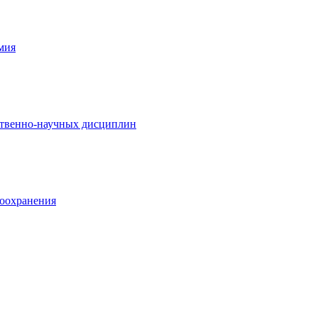
мия
ственно-научных дисциплин
оохранения