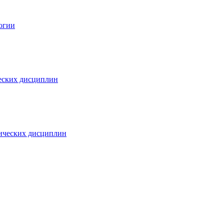
огии
еских дисциплин
ических дисциплин