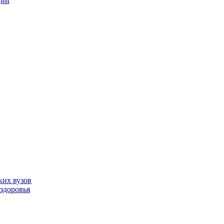
ции
ких вузов
здоровья