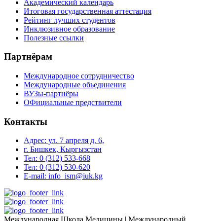
Академический календарь
Итоговая государственная аттестация
Рейтинг лучших студентов
Инклюзивное образование
Полезные ссылки
Партнёрам
Международное сотрудничество
Международные обьединения
ВУЗы-партнёры
ОФициальные предствители
Контакты
Адрес: ул. 7 апреля д. 6,
г. Бишкек, Кыргызстан
Тел: 0 (312) 533-668
Тел: 0 (312) 530-620
E-mail: info_ism@iuk.kg
Международная Школа Медицины | Международный