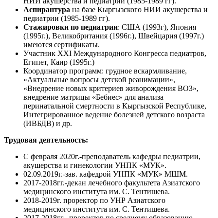
НИИ акушерства и педиатрии (1985-1989 гг).
Аспирантура
на базе Кыргызского НИИ акушерства и
педиатрии (1985-1989 гг).
Стажировки по педиатрии
: США (1993г), Япония
(1995г.), Великобритания (1996г.), Швейцария (1997г.)
имеются сертификаты.
Участник ХХI Международного Конгресса педиатров,
Египет, Каир (1995г.)
Координатор программ: грудное вскармливание,
«Актуальные вопросы детской реанимации»,
«Внедрение новых критериев живорождения ВОЗ»,
внедрение матрицы «Бебиес» для анализа
перинатальной смертности в Кыргызской Республике,
Интегрированное ведение болезней детского возраста
(ИВБДВ) и др.
Трудовая деятельность:
С февраля 2020г.-преподаватель кафедры педиатрии,
акушерства и гинекологии УНПК «МУК».
02.09.2019г.-зав. кафедрой УНПК «МУК» МШМ.
2017-2018гг.-декан лечебного факультета Азиатского
медицинского института им. С. Тентишева.
2018-2019г. проректор по УНР Азиатского
медицинского института им. С. Тентишева.
2017-2018гг.- проректор по среднему образованию